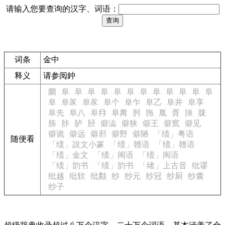
请输入您要查询的汉字、词语：
词条
金中
释义
请参阅
鈡
阛
阜
阜
阜
阜
阜
阜
阜
阜
阜
阜
阜
阜
阜
阜㒸
阜㒸
阜个
阜乍
阜乙
阜井
阜享
阜先
阜八
阜冄
阜冓
胢
胣
胤
胥
胦
胧
胨
胩
胪
胫
僻澁
僻狭
僻王
僻窵
僻见
僻诡
僻远
僻邪
僻野
僻陋
「绩」粤语
随便看
「绩」說文小篆
「绩」赣语
「绩」赣语
「绩」金文
「绩」闽语
「绩」闽语
「绩」韵书
「绩」韵书
「绪」上古音
纰谬
纰越
纰软
纰颣
纱
纱元
纱冠
纱厨
纱囊
纱子