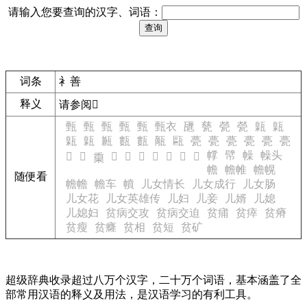
请输入您要查询的汉字、词语：
词条
衤善
释义
请参阅
𮖯
甄
甄
甄
甄
甄
甄衣
甅
甆
甇
甇
甈
甈
甈
甈
甉
甊
甊
甋
甌
甍
甍
甍
甍
甍
甍
幥
幦
幧
幧头
𣖂
𣖃
𣖅
𣖆
𣖇
𣖈
𣖉
𣖊
𣖋
𣖄
幨
幨帷
幨幌
随便看
幨幨
幨车
幩
儿女情长
儿女成行
儿女肠
儿女花
儿女英雄传
儿妇
儿妾
儿婿
儿媳
儿媳妇
贫病交攻
贫病交迫
贫痡
贫瘁
贫瘠
贫瘦
贫癃
贫相
贫短
贫矿
超级辞典收录超过八万个汉字，二十万个词语，基本涵盖了全
部常用汉语的释义及用法，是汉语学习的有利工具。