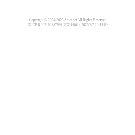
Copyright © 2004-2023 Sdict.net All Rights Reserved
京ICP备2021023879号
更新时间：2026/8/7 19:14:09