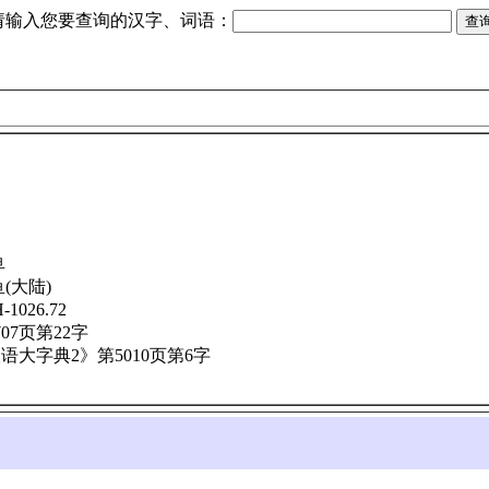
请输入您要查询的汉字、词语：
鱼
鱼(大陆)
026.72
07页第22字
大字典2》第5010页第6字