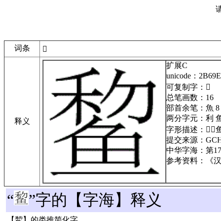
词条
𫚞
扩展C
unicode：2B69E
可复制字：𫚞
总笔画数：16
部首余笔：魚 8
两分字元：利 
释义
字形描述：
⿱𥝢
提交来源：GCH-1
中华字海：第17
参考资料：《汉语
“
”字的【字海】释义
【鯬】的类推简化字。