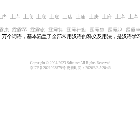
土序
土库
土底
土底
土底
土店
土庙
土庚
土府
土庠
土庠
靂炮
霹靂琴
霹靂碪
霹靂舞
霹靂行動
霹靂袋
霹靂說
霹靂
十万个词语，基本涵盖了全部常用汉语的释义及用法，是汉语学
Copyright © 2004-2023 Sdict.net All Rights Reserved
京ICP备2021023879号
更新时间：2026/8/8 5:20:46