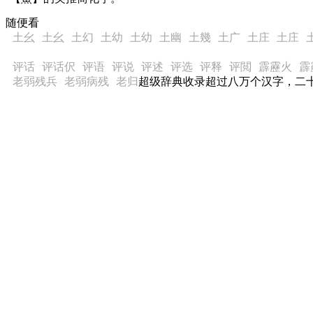
随便看
土幺
土幺
土幻
土幼
土幼
土幽
土幾
土广
土庄
土庄
评话
评话伬
评语
评说
评述
评选
评释
评閲
霹靂火
霹
老弱残兵
老弱病残
老归
超级辞典收录超过八万个汉字，二