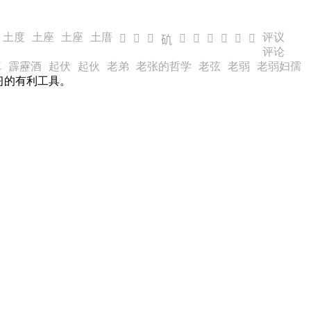
土度
土座
土座
土庴
评议
𥐡
𥐣
𥐤
𥐦
𥐧
𥐨
𥐩
𥐪
𥐫
𥐥
评论
車
霹靂酒
起伏
起伙
老弟
老张的哲学
老弦
老弱
老弱妇孺
习的有利工具。