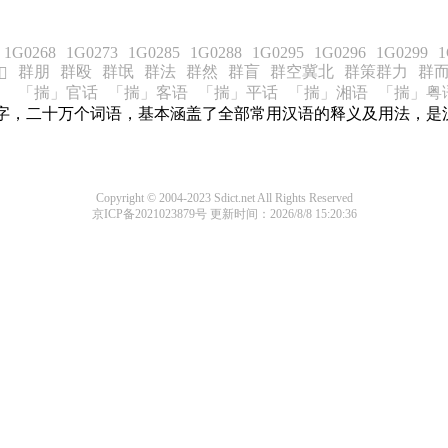
1G0268
1G0273
1G0285
1G0288
1G0295
1G0296
1G0299
1
群朋
群殴
群氓
群法
群然
群盲
群空冀北
群策群力
群
𫖘
「揣」官话
「揣」客语
「揣」平话
「揣」湘语
「揣」粤
字，二十万个词语，基本涵盖了全部常用汉语的释义及用法，是
Copyright © 2004-2023 Sdict.net All Rights Reserved
京ICP备2021023879号
更新时间：2026/8/8 15:20:36