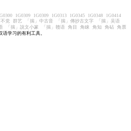
G0300
1G0309
1G0309
1G0313
1G0345
1G0348
1G0414
而不党
群艺
「揣」中古音
「揣」傳抄古文字
「揣」吴语
语
「揣」說文小篆
「揣」赣语
角目
角睐
角知
角砧
角票
汉语学习的有利工具。