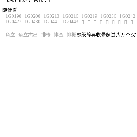
随便看
1G0198
1G0208
1G0213
1G0216
1G0219
1G0236
1G0242
1G0427
1G0430
1G0441
1G0443
𫖋
𫖌
𫖍
𫖏
𫖑
𫖒
𫖓
𫖔
𫖕
角立
角立杰出
排枪
排查
排栅
超级辞典收录超过八万个汉