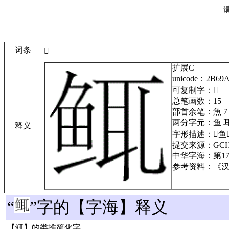
词条
𫚚
扩展C
unicode：2B69
可复制字：𫚚
总笔画数：15
部首余笔：魚 7
两分字元：鱼 
释义
字形描述：
⿰鱼
提交来源：GCH-2
中华字海：第17
参考资料：《汉语
“
”字的【字海】释义
【鮿】的类推简化字。