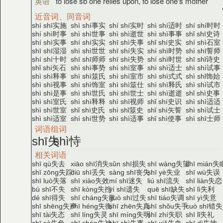
英语
to lose sb one relies upon, to lose one's mother
近音词、同音词
实施
事实
实时
适时
时时
shí shī
shì shí
shí shí
shì shí
shí shí
时事
世事
逝世
事事
史诗
shí shì
shì shì
shì shì
shì shì
shǐ shī
实事
实实
失事
史实
石室
shí shì
shí shí
shī shì
shǐ shí
shí shì
湿湿
世世
失实
时势
誓师
shī shī
shì shì
shī shí
shí shì
shì shī
十时
师师
失势
时世
诗史
shí shí
shī shī
shī shì
shí shì
shī shǐ
矢石
事势
室事
适士
试事
shǐ shí
shì shì
shì shì
shì shì
shì shì
释事
筮氏
室市
式式
饰始
shì shì
shì shì
shì shì
shì shì
shì shǐ
视事
饰室
筮仕
释氏
试市
shì shì
shì shì
shì shì
shì shì
shì shì
是事
世氏
世士
逝逝
史事
shì shì
shì shì
shì shì
shì shì
shǐ shì
室氏
释释
视师
史识
适适
shì shì
shì shì
shì shī
shǐ shí
shì shì
世室
史氏
筮史
矢誓
试士
shì shì
shǐ shì
shì shǐ
shǐ shì
shì shì
适室
世势
适事
使事
士师
shì shì
shì shì
shì shì
shǐ shì
shì shī
词语组词
失
恃
shī
shì
相关词语
失去
消失
损失
失望
失
shī qù
xiāo shī
sǔn shī
shī wàng
shī mián
失踪
丢失
丧失
失业
失误
shī zōng
diū shī
sàng shī
shī yè
shī wù
失落
失效
迷失
流失
失恋
shī luò
shī xiào
mí shī
liú shī
shī liàn
不失
失控
遗失
缺失
失利
bù shī
shī kòng
yí shī
quē shī
shī lì
得失
失常
过失
失调
失意
dé shī
shī cháng
guò shī
shī tiáo
shī yì
失声
失衡
失真
失手
错失
shī shēng
shī héng
shī zhēn
shī shǒu
cuò shī
失态
失灵
失明
失职
失礼
shī tài
shī líng
shī míng
shī zhí
shī lǐ
失色
失神
失事
失血
失地