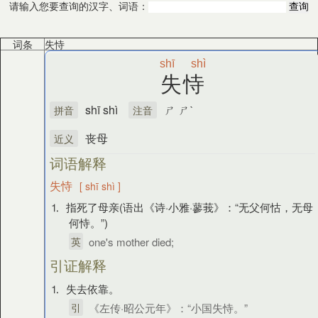
请输入您要查询的汉字、词语：
词条
失恃
shī
shì
失恃
shī shì
ㄕ ㄕˋ
拼音
注音
丧母
近义
词语解释
失恃
[ shī shì ]
⒈ 指死了母亲(语出《诗·小雅·蓼莪》：“无父何怙，无母
何恃。”)
英
one's mother died;
引证解释
⒈ 失去依靠。
引
《左传·昭公元年》：“小国失恃。”