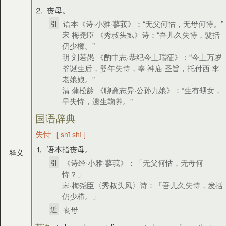
⒉ 丧母。
引
语本《诗·小雅·蓼莪》：“无父何怙，无母何恃。”
宋 梅尧臣 《秀叔头虱》诗：“吾儿久失恃，髮括
仍少櫛。”
明 刘若愚 《酌中志·恭纪今上瑞征》：“今上万岁
爷诞生后，婴年失恃，奉 神庙 圣旨，托付西 李
老娘娘。”
清 蒲松龄 《聊斋志异·公孙九娘》：“生有甥女，
早失恃，遗生鞠养。”
国语辞典
失恃
[ shī shì ]
⒈ 语本指丧母。
释义
引
《诗经·小雅·蓼莪》：「无父何怙，无母何
恃？」
宋·梅尧臣〈秀叔头风〉诗：「吾儿久失恃，发括
仍少栉。」
近
丧母