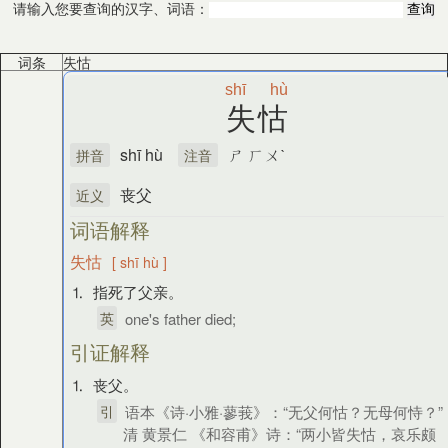
请输入您要查询的汉字、词语：
词条
失怙
shī
hù
失怙
shī hù
ㄕ ㄏㄨˋ
拼音
注音
丧父
近义
词语解释
失怙
[ shī hù ]
⒈ 指死了父亲。
英
one's father died;
引证解释
⒈ 丧父。
引
语本《诗·小雅·蓼莪》：“无父何怙？无母何恃？”
清 黄景仁 《和容甫》诗：“两小皆失怙，哀乐颇