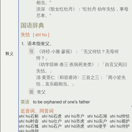
相当。”
洪深 《歌女红牡丹》：“红牡丹 幼年失怙，事母
尽孝。”
国语辞典
失怙
[ shī hù ]
⒈ 语本指丧父。
引
《诗经·小雅·蓼莪》：「无父何怙？无母何
释义
恃？」
《幼学琼林·卷三·疾病死丧类》：「自言父死曰
失怙。」
清·黄景仁〈和容甫诗〉三首之三：「两小皆失
怙，哀乐颇相当。」
近
丧父
英语
to be orphaned of one's father
近音词、同音词
石斛
石虎
市户
石湖
恃怙
shí hú
shí hǔ
shì hù
shí hú
shì hù
时壶
仕户
市虎
实户
视护
shí hú
shì hù
shì hǔ
shí hù
shì hù
石瓠
石户
诗虎
使乎
侍护
shí hù
shí hù
shī hǔ
shǐ hū
shì hù
侍胡
shì hú