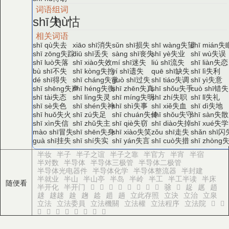
词语组词
失
怙
shī
hù
相关词语
失去
消失
损失
失望
失
shī qù
xiāo shī
sǔn shī
shī wàng
shī mián
失踪
丢失
丧失
失业
失误
shī zōng
diū shī
sàng shī
shī yè
shī wù
失落
失效
迷失
流失
失恋
shī luò
shī xiào
mí shī
liú shī
shī liàn
不失
失控
遗失
缺失
失利
bù shī
shī kòng
yí shī
quē shī
shī lì
得失
失常
过失
失调
失意
dé shī
shī cháng
guò shī
shī tiáo
shī yì
失声
失衡
失真
失手
错失
shī shēng
shī héng
shī zhēn
shī shǒu
cuò shī
失态
失灵
失明
失职
失礼
shī tài
shī líng
shī míng
shī zhí
shī lǐ
失色
失神
失事
失血
失地
shī sè
shī shén
shī shì
shī xiě
shī dì
失火
失足
失传
失守
失散
shī huǒ
shī zú
shī chuán
shī shǒu
shī sàn
失信
失主
失窃
失掉
失学
shī xìn
shī zhǔ
shī qiè
shī diào
shī xué
冒失
失身
失笑
走失
闪
mào shī
shī shēn
shī xiào
zǒu shī
shǎn shī
挂失
失实
失言
失措
guà shī
shī shí
shī yán
shī cuò
shī zhòng
半妆
半子
半子之谊
半子之靠
半官方
半宵
半宿
半对数
半导体
半导体三极管
半导体二极管
半导体光电器件
半导体化学
半导体整流器
半封建
半就业
半山
半山亭
半岛
半岭
半工
半工半读
半床
随便看
半开化
半开门
𬝸
𬝻
𬝽
𬝿
𬞀
𬞁
𬞂
𬳾
𬳿
𬴀
趗
趘
趙
趚
趚趚
趛
趜
趝
趞
趟
立此存照
立決
立治
立泉
立法
立法委員
立法機關
立法權
立法程序
立法院
𢐱
𢐲
𢐲
𢐲
𢐳
𢐴
𢐵
𢐶
𢐷
𢐸