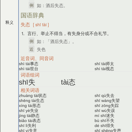
例
如：酒后失态。
国语辞典
释义
失态
[ shī tài ]
⒈ 言行、举止不得当，有失身分或不合礼节。
例
如：「酒后失态」。
近
失色
近音词、同音词
事态
师太
shì tài
shī tài
世台
视态
shì tái
shì tài
词语组词
失
态
shī
tài
相关词语
状态
失去
zhuàng tài
shī qù
生态
失望
shēng tài
shī wàng
形态
失踪
xíng tài
shī zōng
失业
失误
shī yè
shī wù
静态
迷失
jìng tài
mí shī
表态
不失
biǎo tài
bù shī
失利
得失
shī lì
dé shī
失意
失声
shī yì
shī shēng