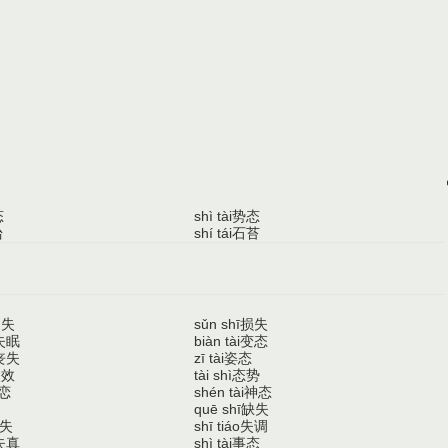
态
势态
shì tài
台
石苔
shí tái
消失
损失
sǔn shī
失眠
变态
biàn tài
丧失
姿态
zī tài
失效
态势
tài shì
恋
神态
shén tài
缺失
quē shī
失
失调
shī tiáo
失真
事态
shì tài