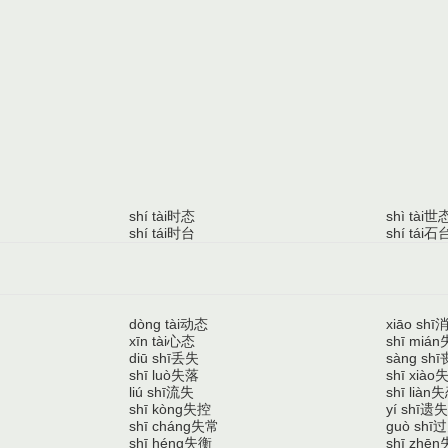
时态
世
shí tài
shì tài
时台
石
shí tái
shí tái
动态
dòng tài
xiāo shī
心态
xīn tài
shī mián
丢失
diū shī
sàng shī
失落
shī luò
shī xiào
流失
失
liú shī
shī liàn
失控
遗失
shī kòng
yí shī
失常
过
shī cháng
guò shī
失衡
shī héng
shī zhēn