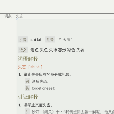
词条
失态
shī tài
ㄕ ㄊㄞˋ
拼音
注音
逊色 失色 失神 忘形 减色 失容
近义
词语解释
失态
[ shī tài ]
⒈ 举止失去应有的身分或礼貌。
例
酒后失态。
英
forget oneself;
引证解释
⒈ 谓举止态度失当。
引
沙汀 《闯关》十：“‘我倒想回去躺一躺呢。’他又