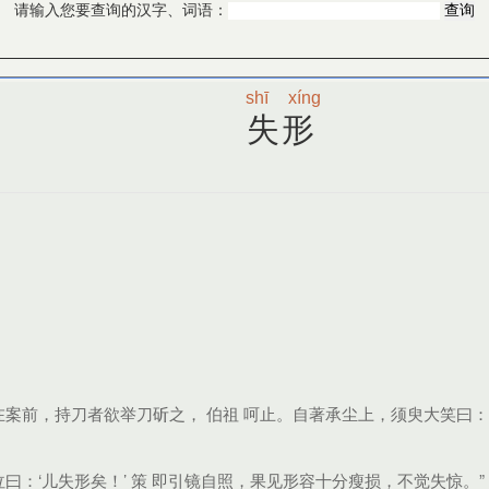
请输入您要查询的汉字、词语：
shī
xíng
失形
在案前，持刀者欲举刀斫之， 伯祖 呵止。自著承尘上，须臾大笑曰：
曰：‘儿失形矣！’ 策 即引镜自照，果见形容十分瘦损，不觉失惊。”