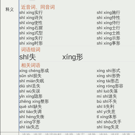
近音词、同音词
释义
实行
施行
shí xíng
shī xíng
诗兴
恃性
shī xìng
shì xìng
使性
侍行
shǐ xìng
shì xíng
石腥
士行
shí xīng
shì xíng
式型
士姓
shì xíng
shì xìng
失行
示形
shī xíng
shì xíng
时形
事形
shí xíng
shì xíng
词语组词
失
形
shī
xíng
相关词语
形成
形式
xíng chéng
xíng shì
损失
形势
sǔn shī
xíng shì
失眠
形态
shī mián
xíng tài
丢失
形容
diū shī
xíng róng
失误
失落
shī wù
shī luò
隐形
迷失
yǐn xíng
mí shī
整形
不失
zhěng xíng
bù shī
缺失
失利
quē shī
shī lì
失调
失意
shī tiáo
shī yì
失衡
体形
shī héng
tǐ xíng
字形
失手
zì xíng
shī shǒu
失态
失灵
shī tài
shī líng
速殄
速溶
速溶饮料
速滑
速灾
速熟
速独
速狱
速率