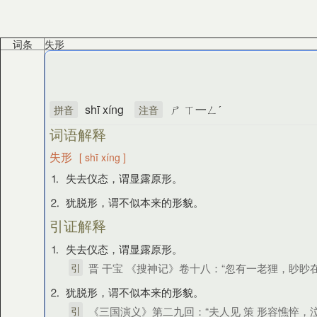
词条
失形
shī xíng
ㄕ ㄒ一ㄥˊ
拼音
注音
词语解释
失形
[ shī xíng ]
⒈ 失去仪态，谓显露原形。
⒉ 犹脱形，谓不似本来的形貌。
引证解释
⒈ 失去仪态，谓显露原形。
引
晋 干宝 《搜神记》卷十八：“忽有一老狸，眇眇
⒉ 犹脱形，谓不似本来的形貌。
引
《三国演义》第二九回：“夫人见 策 形容憔悴，泣