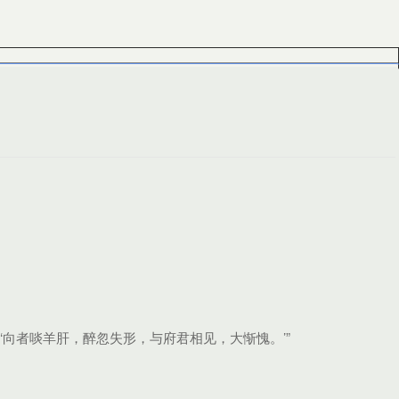
‘向者啖羊肝，醉忽失形，与府君相见，大惭愧。’”