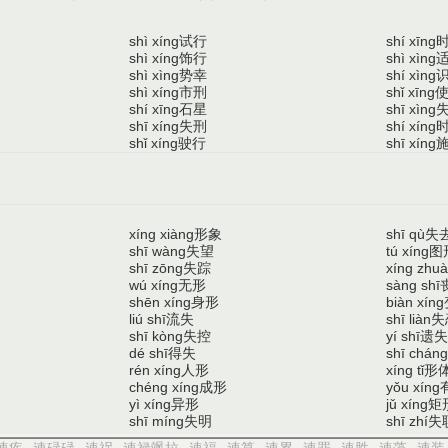
试行
shì xíng
shí xīng
饰行
shì xíng
shì xìng
势幸
shì xìng
shí xìng
市刑
shì xíng
shǐ xīng
石星
shí xīng
shī xìng
失刑
shī xíng
shí xíng
驶行
shǐ xíng
shī xíng
形象
失
xíng xiàng
shī qù
失望
图
shī wàng
tú xíng
失踪
shī zōng
xíng zhu
无形
wú xíng
sàng shī
身形
shēn xíng
biàn xíng
流失
失
liú shī
shī liàn
失控
遗失
shī kòng
yí shī
得失
dé shī
shī cháng
人形
形
rén xíng
xíng tǐ
成形
chéng xíng
yǒu xíng
异形
矩
yì xíng
jǔ xíng
失明
失
shī míng
shī zhí
速疾
速碌碌
速祸
速禄飒拉
速福
速算
速累
速罪
速胜
速藻
速装