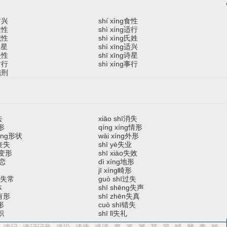
时兴
食性
shí xìng
适性
适行
shì xíng
识性
氏姓
shì xìng
使星
适兴
shì xīng
失性
诗星
shī xīng
时行
事行
shì xíng
施刑
去
消失
xiāo shī
形
情形
qíng xíng
形状
外形
àng
wài xíng
丧失
失业
shī yè
变形
失效
shī xiào
恋
地形
dì xíng
畸形
jī xíng
失常
过失
guò shī
体
失声
shī shēng
有形
失真
shī zhēn
形
错失
cuò shī
职
失礼
shī lǐ
速记
速记记号
速讼
速诛
速谤
篑
篒
篓
篔
篕
赋
赌
赍
赎