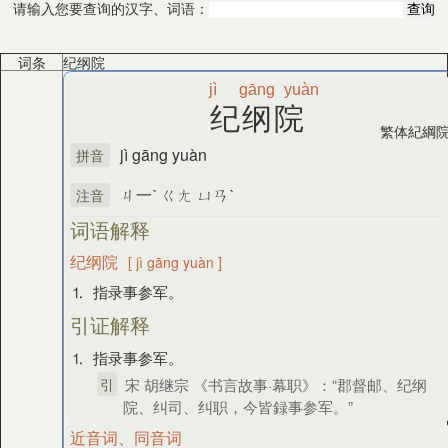
请输入您要查询的汉字、词语：
词条
纪纲院
jì
gāng
yuàn
纪纲院
繁体
紀綱
jì gāng yuàn
拼音
ㄐ一ˋ ㄍㄤ ㄩㄢˋ
注音
词语解释
纪纲院
[ jì gāng yuàn ]
⒈ 指录事参军。
引证解释
⒈ 指录事参军。
引
宋 胡继宗 《书言故事·幕职》：“郡督邮、纪纲
院、纠司、纠职，今皆録事参军。”
近音词、同音词