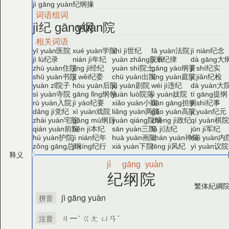
纪纲掾
jì gāng yuàn
词语组词
纪
纲
院
jì
gāng
yuàn
相关词语
医院
学院
世纪
法院
纪念
yī yuàn
xué yuàn
shì jì
fǎ yuàn
jì niàn
纪录
年纪
院长
纪律
大
jì lù
nián jì
yuàn zhǎng
jì lǜ
dà gāng
住院
经纪
院士
纲要
纪实
zhù yuàn
jīng jì
yuàn shì
gāng yào
jì shí
书院
纪委
出院
庭院
纪检
shū yuàn
jì wěi
chū yuàn
tíng yuàn
jì jiǎn
院子
后院
剧院
违纪
大
yuàn zǐ
hòu yuàn
jù yuàn
wéi jì
dà yuàn
寺院
纲领
院落
妓院
提纲
sì yuàn
gāng lǐng
yuàn luò
jì yuàn
tí gāng
入院
纪要
小院
担纲
纪事
rù yuàn
jì yào
xiǎo yuàn
dān gāng
jì shì
党纪
戏院
两院
高院
纪元
dǎng jì
xì yuàn
liǎng yuàn
gāo yuàn
jì yuán
宅院
纲目
院墙
政纪
棋
zhái yuàn
gāng mù
yuàn qiáng
zhèng jì
qí yuàn
前院
本纪
三院
法纪
军纪
qián yuàn
běn jì
sān yuàn
fǎ jì
jūn jì
护院
纪年
画院
禅院
内
hù yuàn
jì nián
huà yuàn
chán yuàn
nèi yuàn
总纲
纪行
下院
风纪
议院
zǒng gāng
jì xíng
xià yuàn
fēng jì
yì yuàn
释义
jì
gāng
yuàn
纪纲院
繁体
紀綱
jì gāng yuàn
拼音
ㄐ一ˋ ㄍㄤ ㄩㄢˋ
注音