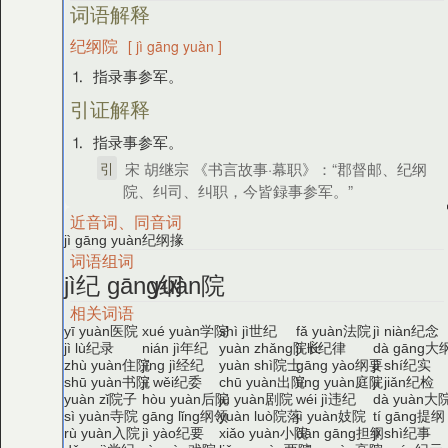
词语解释
纪纲院
[ jì gāng yuàn ]
⒈ 指录事参军。
引证解释
⒈ 指录事参军。
引
宋 胡继宗 《书言故事·幕职》：“郡督邮、纪纲
院、纠司、纠职，今皆録事参军。”
近音词、同音词
纪纲掾
jì gāng yuàn
词语组词
纪
纲
院
jì
gāng
yuàn
相关词语
医院
学院
世纪
法院
纪念
yī yuàn
xué yuàn
shì jì
fǎ yuàn
jì niàn
纪录
年纪
院长
纪律
大
jì lù
nián jì
yuàn zhǎng
jì lǜ
dà gāng
住院
经纪
院士
纲要
纪实
zhù yuàn
jīng jì
yuàn shì
gāng yào
jì shí
书院
纪委
出院
庭院
纪检
shū yuàn
jì wěi
chū yuàn
tíng yuàn
jì jiǎn
院子
后院
剧院
违纪
大
yuàn zǐ
hòu yuàn
jù yuàn
wéi jì
dà yuàn
寺院
纲领
院落
妓院
提纲
sì yuàn
gāng lǐng
yuàn luò
jì yuàn
tí gāng
入院
纪要
小院
担纲
纪事
rù yuàn
jì yào
xiǎo yuàn
dān gāng
jì shì