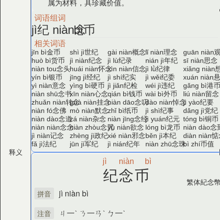
属为材料，具珍藏价值。
词语组词
纪
念
币
jì
niàn
bì
相关词语
金币
世纪
概念
理念
jīn bì
shì jì
gài niàn
lǐ niàn
guān niàn
货币
纪念
纪录
年纪
思念
huò bì
jì niàn
jì lù
nián jì
sī niàn
念头
怀念
信念
纪律
niàn tou
huái niàn
xìn niàn
jì lǜ
xiǎng niàn
银币
经纪
纪实
纪委
yín bì
jīng jì
jì shí
jì wěi
xuán niàn
意念
硬币
纪检
违纪
港
yì niàn
yìng bì
jì jiǎn
wéi jì
gǎng bì
念书
心念
钱币
外币
留念
niàn shū
xīn niàn
qián bì
wài bì
liú niàn
转念
挂念
念叨
悼念
纪要
zhuǎn niàn
guà niàn
niàn dāo
dào niàn
jì yào
念佛
默念
纸币
纪事
党纪
niàn fó
mò niàn
zhǐ bì
jì shì
dǎng jì
念道
杂念
念经
纪元
铜币
niàn dào
zá niàn
niàn jīng
jì yuán
tóng bì
念念
念咒
欲念
龙币
念
niàn niàn
niàn zhòu
yù niàn
lóng bì
niàn dào
记念
政纪
邪念
本纪
惦
jì niàn
zhèng jì
xié niàn
běn jì
diàn niàn
法纪
军纪
纪年
念珠
币值
fǎ jì
jūn jì
jì nián
niàn zhū
bì zhí
释义
jì
niàn
bì
纪念币
繁体
紀念
jì niàn bì
拼音
ㄐ一ˋ ㄋ一ㄢˋ ㄅ一ˋ
注音