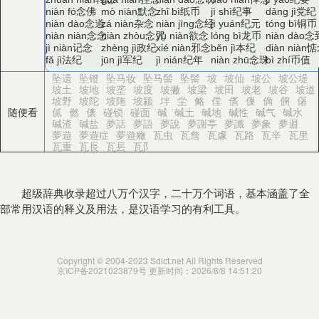
念佛
默念
纸币
纪事
党纪
niàn fó
mò niàn
zhǐ bì
jì shì
dǎng jì
念道
杂念
念经
纪元
铜币
niàn dào
zá niàn
niàn jīng
jì yuán
tóng bì
念念
念咒
欲念
龙币
念
niàn niàn
niàn zhòu
yù niàn
lóng bì
niàn dào
记念
政纪
邪念
本纪
惦
jì niàn
zhèng jì
xié niàn
běn jì
diàn niàn
法纪
军纪
纪年
念珠
币值
fǎ jì
jūn jì
jì nián
niàn zhū
bì zhí
坠遗
坠镫
坠马妆
坠马髻
坠髻
坡
坡仙
坡公
坡公堤
坡土
坡地
坡垄
坡度
坡撇
坡梁
坡田
坡老
坡谷
坡道
坡野
坡陀
坡陁
坡颍
坢
坣
㑼
㑽
㑾
㑿
㒀
㒁
㒂
随便看
㒃
㒄
㒅
碰锁
碰面
碱
碱土
碱地
碱性
碱气
碱水
碱渣
碱盐
夢話
夢語
夢說
夢謝亭
夢讖
夢象
夢迴
夢遊
夢遊症
夢遊癥
瓦虫
瓦詹
瓦豦
瓦路
瓦辛
瓦里
瓦重
瓦長
瓦镸
瓦阝
超级辞典收录超过八万个汉字，二十万个词语，基本涵盖了全
部常用汉语的释义及用法，是汉语学习的有利工具。
Copyright © 2004-2023 Sdict.net All Rights Reserved
京ICP备2021023879号
更新时间：2026/8/8 14:51:20