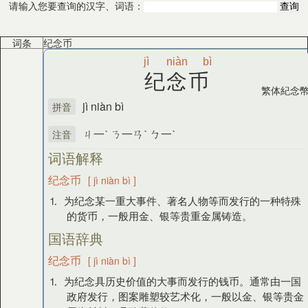
请输入您要查询的汉字、词语：
词条
纪念币
jì
niàn
bì
纪念币
繁体
紀念
jì niàn bì
拼音
ㄐ一ˋ ㄋ一ㄢˋ ㄅ一ˋ
注音
词语解释
纪念币
[ jì niàn bì ]
⒈ 为纪念某一重大事件、著名人物等而发行的一种特殊
的货币，一般用金、银等贵重金属铸造。
国语辞典
纪念币
[ jì niàn bì ]
⒈ 为纪念具历史价值的大事而发行的钱币。通常由一国
政府发行，图案雕塑较艺术化，一般以金、银等贵金