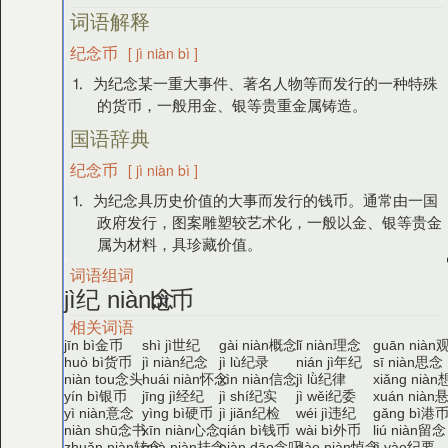
词语解释
纪念币
[ jì niàn bì ]
⒈ 为纪念某一重大事件、著名人物等而发行的一种特殊
的货币，一般用金、银等贵重金属铸造。
国语辞典
纪念币
[ jì niàn bì ]
⒈ 为纪念具历史价值的大事而发行的钱币。通常由一国
政府发行，图案雕塑较艺术化，一般以金、银等贵金
属为材料，具珍藏价值。
词语组词
纪
念
币
jì
niàn
bì
相关词语
金币
世纪
概念
理念
jīn bì
shì jì
gài niàn
lǐ niàn
guān niàn
货币
纪念
纪录
年纪
思念
huò bì
jì niàn
jì lù
nián jì
sī niàn
念头
怀念
信念
纪律
niàn tou
huái niàn
xìn niàn
jì lǜ
xiǎng niàn
银币
经纪
纪实
纪委
yín bì
jīng jì
jì shí
jì wěi
xuán niàn
意念
硬币
纪检
违纪
港
yì niàn
yìng bì
jì jiǎn
wéi jì
gǎng bì
念书
心念
钱币
外币
留念
niàn shū
xīn niàn
qián bì
wài bì
liú niàn
转念
挂念
念叨
悼念
纪要
zhuǎn niàn
guà niàn
niàn dāo
dào niàn
jì yào