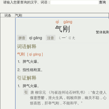
请输入您要查询的汉字、词语：
词条
气刚
qì
gāng
气刚
繁体
氣
qì gāng
ㄑ一ˋ ㄍㄤ
拼音
注音
词语解释
气刚
[ qì gāng ]
⒈ 脾气火爆。
⒉ 指性格刚直。
引证解释
⒈ 脾气火爆。
引
唐 柳宗元 《与崔连州论石钟乳书》：“食之使人
偃蹇壅鬱，泄火生风，戟喉痒肺，幽关不聪，心
烦喜怒，肝举气刚，不能和平。”