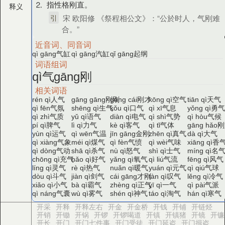
⒉ 指性格刚直。
释义
引
宋 欧阳修 《祭程相公文》：“公於时人，气刚难
合。”
近音词、同音词
气缸
汽缸
起纲
qì gāng
qì gāng
qǐ gāng
词语组词
气
刚
qì
gāng
相关词语
人气
刚刚
刚才
空气
天气
rén qì
gāng gāng
gāng cái
kōng qì
tiān qì
气氛
生气
口气
气息
勇
qì fēn
shēng qì
kǒu qì
qì xī
yǒng qì
气质
语气
电气
气势
气候
qì zhì
yǔ qì
diàn qì
qì shì
qì hòu
脾气
力气
客气
气体
刚
pí qì
lì qì
kè qì
qì tǐ
gāng hǎo
运气
气温
金刚
真气
大气
yùn qì
qì wēn
jīn gāng
zhēn qì
dà qì
气象
煤气
气愤
气味
香
qì xiàng
méi qì
qì fèn
qì wèi
xiāng qì
气动
杀气
怒气
士气
名
qì dòng
shā qì
nù qì
shì qì
míng qì
充气
好气
氧气
气流
风气
chōng qì
hǎo qì
yǎng qì
qì liú
fēng qì
灵气
热气
暖气
元气
气球
líng qì
rè qì
nuǎn qì
yuán qì
qì qiú
斗气
剑气
才刚
叹气
冷气
dòu qì
jiàn qì
cái gāng
tàn qì
lěng qì
小气
霸气
正气
一气
气派
xiǎo qì
bà qì
zhèng qì
yī qì
qì pài
气囊
雾气
神气
淘气
寒气
qì náng
wù qì
shén qì
táo qì
hán qì
开采
开释
开释左右
开金
开金桥
开钱
开铺
开链烃
开销
开锄
开锅
开锣
开锣喝道
开镇
开镇猪
开镜
开镰
开长
开门
开门七件事
开门受徒
开门延盗
开门揖盗