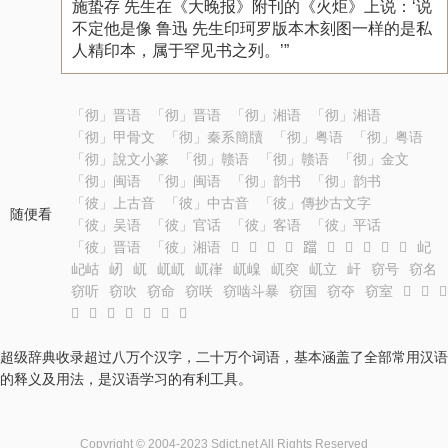
施蛰存 先生在《大晚报》附刊的《火炬》上说：‘说
不定他是像 鲁迅 先生印珂罗版本木刻图一样的是私
人精印本，属于罕见书之列。’”
「彻」晋语
「彻」晋语
「彻」湘语
「彻」湘语
「彻」甲骨文
「彻」秦系簡牘
「彻」粤语
「彻」粤语
「彻」說文小篆
「彻」赣语
「彻」赣语
「彻」金文
「彻」闽语
「彻」闽语
「彻」韵书
「彻」韵书
「彼」上古音
「彼」中古音
「彼」傳抄古文字
随便看
「彼」吴语
「彼」官话
「彼」客语
「彼」平话
「彼」晋语
「彼」湘语
𨆄
𨆅
𨆇
𨆈
𨆉
𨆊
𨆋
𨆌
𨆍
𨆎
屺
屺岵
屻
屼
屼屼
屼嵂
屼嵲
屼突
屼立
屽
窃号
窃名
窃听
窃吹
窃命
窃咲
窃啮斗暴
窃国
窃夺
窃室
𦋷
𦋸
𦋹
𦋺
𦋺
𦋻
𦋼
𦋽
𦋾
𦋿
超级辞典收录超过八万个汉字，二十万个词语，基本涵盖了全部常用汉语
的释义及用法，是汉语学习的有利工具。
Copyright © 2004-2023 Sdict.net All Rights Reserved