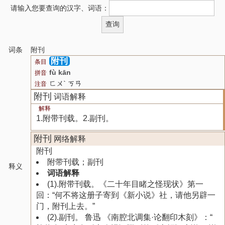
请输入您要查询的汉字、词语：
词条
附刊
附刊
条目
fù kān
拼音
ㄈㄨˋ ㄎㄢ
注音
附刊
词语解释
解释
1.附带刊载。2.副刊。
附刊
网络解释
附刊
附带刊载；副刊
释义
词语解释
(1).附带刊载。《二十年目睹之怪现状》第一
回：“何不将这册子寄到《新小说》社，请他另辟一
门，附刊上去。”
(2).副刊。 鲁迅 《南腔北调集·论翻印木刻》：“