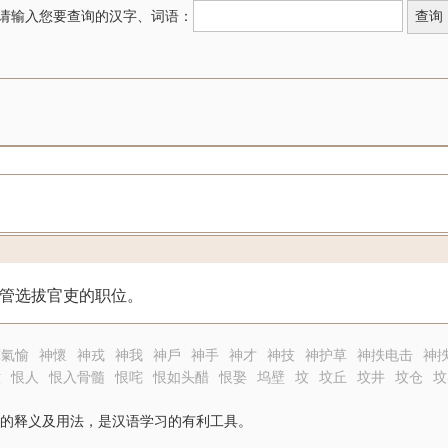
请输入您要查询的汉字、词语：
指主管选拔官吏的职位。
懌氣愉
神懷
神戎
神我
神戶
神手
神才
神技
神护草
神抶电击
神
六
恨人
恨入骨髓
恨咤
恨如头醋
恨娶
坞壁
坟
坟丘
坟井
坟仓
坟
的释义及用法，是汉语学习的有利工具。