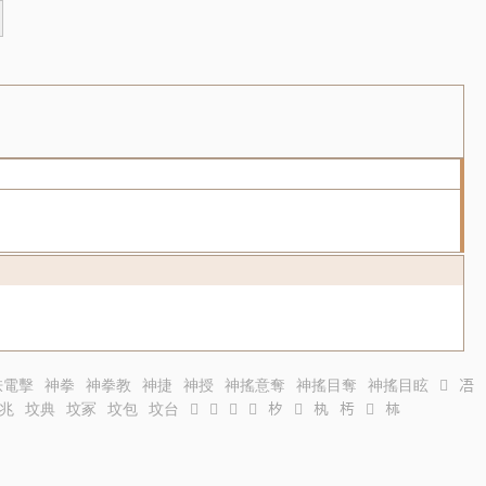
抶電擊
神拳
神拳教
神捷
神授
神搖意奪
神搖目奪
神搖目眩
𠗏
𠗐
兆
坟典
坟冢
坟包
坟台
𣏍
𣏍
𣏎
𣏏
𣏐
𣏑
𣏒
𣏓
𣏔
𣏕