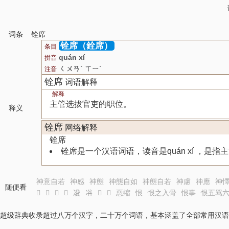
词条
铨席
铨席（銓席）
条目
quán xí
拼音
ㄑㄨㄢˊ ㄒㄧˊ
注音
铨席
词语解释
解释
主管选拔官吏的职位。
释义
铨席
网络解释
铨席
铨席是一个汉语词语，读音是quán xí ，是
神意自若
神感
神態
神態自如
神態自若
神慮
神應
神
随便看
𠗑
𠗒
𠗓
𠗔
𠗕
𠗖
𠗗
𠗙
恧缩
恨
恨之入骨
恨事
恨五骂
超级辞典收录超过八万个汉字，二十万个词语，基本涵盖了全部常用汉语