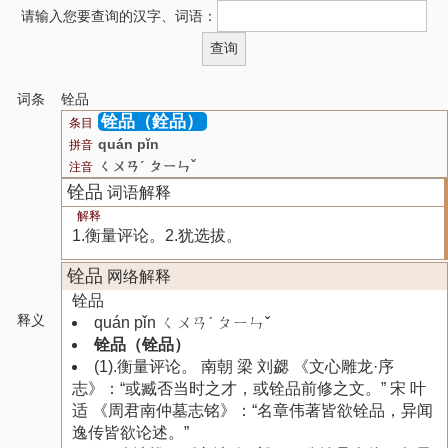
请输入您要查询的汉字、词语：
词条
铨品
铨品（銓品）
条目
quán pǐn
拼音
ㄑㄨㄢˊ ㄆㄧㄣˇ
注音
铨品
词语解释
解释
1.衡量评论。2.犹选拔。
铨品
网络解释
铨品
释义
quán pǐn ㄑㄨㄢˊ ㄆㄧㄣˇ
铨品（铨品）
(1).衡量评论。 南朝 梁 刘勰 《文心雕龙·序
志》：“或臧否当时之才，或铨品前修之文。” 宋 叶
适 《周君南仲墓志铭》：“名章伟著皆欲铨品，异闻
逸传皆欲论述。”