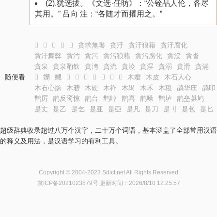
(2).犹选拔。《文选·任昉》：“公铨品人伦，各尽
其用。” 吕向 注：“各随才而擢用之。”
𪚸
𪚹
𪚺
𪚻
𪚼
貪求無饜
貪汙
貪汙狼藉
貪汙腐化
貪汙舞弊
貪汚
貪污
貪污狼藉
貪污腐化
貪沒
貪沓
貪泉
貪泉酌飲
貪洿
貪流
貪淩
貪淫
貪溺
貪滑
貪滿
随便看
𡤂
𡤄
𡤅
𡤆
𡤇
𡤈
𡤉
𡤊
𡤋
𡤌
木瘿
木皮
木石人心
木石心肠
木砻
木硬
木祚
木禺
木禾
木稷
鹊华庄
鹊印
鹊厉
鹊反鸾惊
鹊台
鹊啅
鹊喜
鹊噪
鹊垆
鹊垒巢鸠
是丈
是乙
是乞
是亜
是亞
是凡
是刀
是刂
是包
是匕
超级辞典收录超过八万个汉字，二十万个词语，基本涵盖了全部常用汉语
的释义及用法，是汉语学习的有利工具。
Copyright © 2004-2023 Sdict.net All Rights Reserved
京ICP备2021023879号
更新时间：2026/8/10 12:25:57