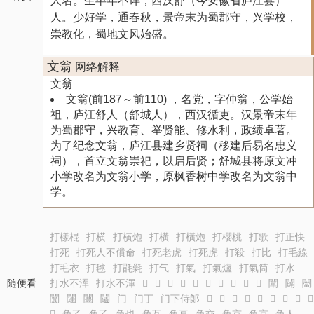
人名。生卒年不详，西汉舒（今安徽省庐江县）​
人。少好学，通春秋，景帝末为蜀郡守，兴学校，
崇教化，蜀地文风始盛。
文翁
网络解释
文翁
文翁(前187～前110) ，名党，字仲翁，公学始
祖，庐江舒人（舒城人），西汉循吏。汉景帝末年
为蜀郡守，兴教育、举贤能、修水利，政绩卓著。
为了纪念文翁，庐江县建乡贤祠（移建后易名忠义
祠），首立文翁崇祀，以启后贤；舒城县将原文冲
小学改名为文翁小学，原枫香树中学改名为文翁中
学。
打樣棍
打横
打横炮
打橫
打橫炮
打櫻桃
打歌
打正快
打死
打死人不償命
打死老虎
打死虎
打殺
打比
打毛線
打毛衣
打毬
打毷氉
打气
打氣
打氣爐
打氣筒
打水
随便看
打水不浑
打水不渾
𥀌
𥀍
𥀎
𥀏
𥀐
𥀑
𥀒
𥀓
𥀔
𥀕
闡
闢
闣
闤
闥
闦
闧
门
门丁
门下侍郞
𥱪
𥱫
𥱬
𥱭
𥱮
𥱯
𥱰
𥱱
𥱲