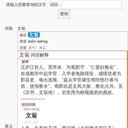
请输入您要查询的汉字、词语：
词条
文翁
文翁
条目
wén wēng
拼音
ㄨㄣˊ ㄨㄥ
注音
文翁
词语解释
解释
汉庐江舒人。景帝末﹐为蜀郡守﹐"仁爱好教化"﹐
在成都市中起学官﹐入学者免除徭役﹐成绩优者为
郡县吏﹐每出巡视﹐"益从学官诸生明经饬行者与
俱﹐使传教令"。蜀郡自是文风大振﹐教化大兴。见
《汉书．文翁传》。后世用为称颂循吏的典故。
-----------------
国语辞典
wén wēng
文翁
ㄨㄣˊ ㄨㄥ
释义