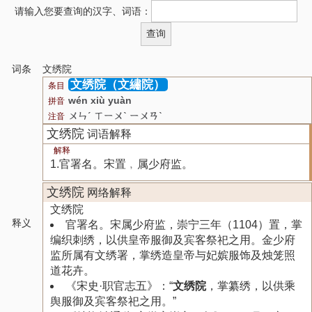
请输入您要查询的汉字、词语：
词条
文绣院
文绣院（文繡院）
条目
wén xiù yuàn
拼音
ㄨㄣˊ ㄒㄧㄨˋ ㄧㄨㄢˋ
注音
文绣院
词语解释
解释
1.官署名。宋置﹐属少府监。
文绣院
网络解释
文绣院
释义
官署名。宋属少府监，崇宁三年（1104）置，掌
编织刺绣，以供皇帝服御及宾客祭祀之用。金少府
监所属有文绣署，掌绣造皇帝与妃嫔服饰及烛笼照
道花卉。
《宋史·职官志五》：“
文绣院
，掌纂绣，以供乘
舆服御及宾客祭祀之用。”