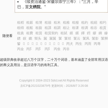
《续资治通鉴·宋徽宗崇宁三年》：“三月，辛
巳，置
文绣院
。”
租稻
租穀
租簿
租籍
租米
租粮
租糧
租約
租絹
租约
租绢
租船
租芻
租課
租調
租让
租课
租调
租谷
租貢
租責
租費
租賃
租賃契約
租賦
鏌
鏍
鏎
鏏
鏐
鏑
鏒
随便看
鏓
鏔
鏕
鬝头
鬞
鬞鬤
鬟
鬟丝
鬟云
鬟凤
鬟影
鬟脚
鬠
𬶲
𬶳
𬶴
𬶵
𬶶
𬶷
𬶸
𬶹
𬶺
𬶻
丙犬
丙生
丙而
丙辱
丙金
丙阝
丙阝
丙阝
丙隹
丙非
超级辞典收录超过八万个汉字，二十万个词语，基本涵盖了全部常用汉语
的释义及用法，是汉语学习的有利工具。
Copyright © 2004-2023 Sdict.net All Rights Reserved
京ICP备2021023879号
更新时间：2026/8/7 3:26:08