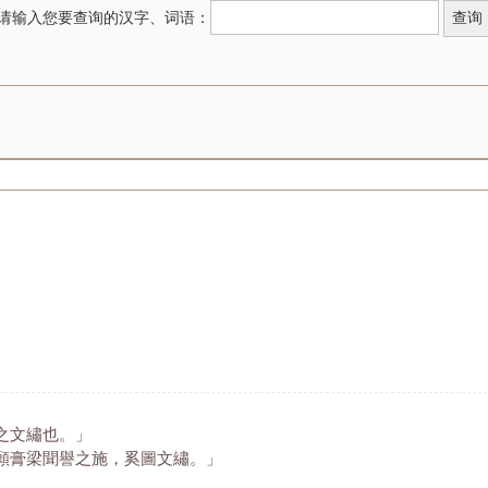
请输入您要查询的汉字、词语：
之文繡也。」
願膏梁聞譽之施，奚圖文繡。」