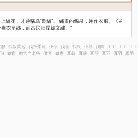
帛上繡花，才通稱爲“刺繡”。 繡畫的錦帛，用作衣服。《孟
身自衣阜綈，而富民牆屋被文繡。”
柔服
伐叛柔远
伐叛柔遠
伐命
伐善
伐喪
伐器
伐国
𦧐
𦧒
𦧓
𦧔
𦧕
𦧖
问
做官
做官当老爷
做客
做家
耳義
耳羲
耳羽
耳羽
耳羽
耳羽