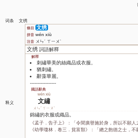
词条
文绣
文绣
條目
wén xiù
拼音
ㄨㄣˊ ㄒㄧㄨˋ
注音
文绣
詞語解釋
解釋
刺繡華美的絲織品或衣服。
猶刺繡。
辭藻華麗。
-----------------
國語辭典
wén xiù
文繡
释义
ㄨㄣˊ ㄒㄧㄡˋ
錦繡的衣服或織品。
《孟子．告子上》：「令聞廣譽施於身，所以不願人
《幼學瓊林．卷三．貧富類》：「總之飽德之士，不