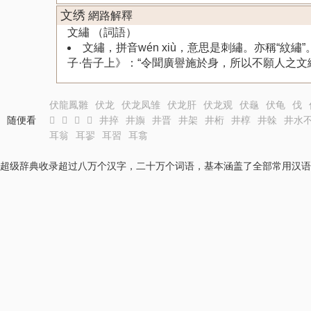
文绣
網路解釋
文繡 （詞語）
文繡，拼音wén xiù，意思是刺繡。亦稱“
子·告子上》：“令聞廣譽施於身，所以不願人之文
伏龍鳳雛
伏龙
伏龙凤雏
伏龙肝
伏龙观
伏龜
伏龟
伐
随便看
𦧗
𦧙
𦧚
𦧛
井捽
井旟
井晋
井架
井桁
井椁
井榦
井水
耳翁
耳翏
耳習
耳翕
超级辞典收录超过八万个汉字，二十万个词语，基本涵盖了全部常用汉语