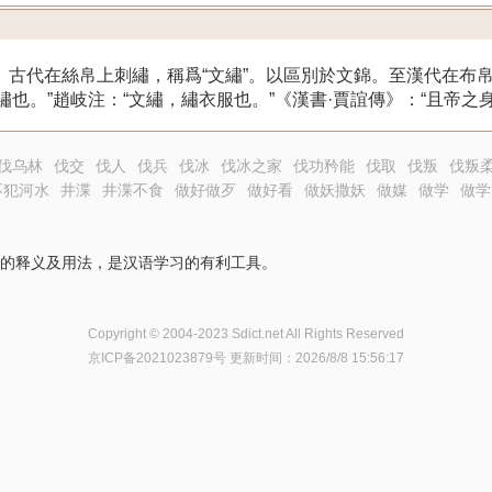
紋繡”。古代在絲帛上刺繡，稱爲“文繡”。以區別於文錦。至漢代在布
繡也。”趙岐注：“文繡，繡衣服也。”《漢書·賈誼傳》：“且帝之
伐乌林
伐交
伐人
伐兵
伐冰
伐冰之家
伐功矜能
伐取
伐叛
伐叛
不犯河水
井渫
井渫不食
做好做歹
做好看
做妖撒妖
做媒
做学
做学
的释义及用法，是汉语学习的有利工具。
Copyright © 2004-2023 Sdict.net All Rights Reserved
京ICP备2021023879号
更新时间：2026/8/8 15:56:17