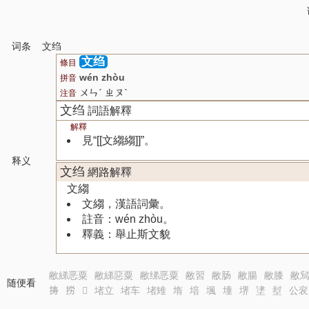
词条
文绉
文绉
條目
wén zhòu
拼音
ㄨㄣˊ ㄓㄡˋ
注音
文绉
詞語解釋
解釋
見“[[文縐縐]]”。
释义
文绉
網路解釋
文縐
文縐，漢語詞彙。
註音：wén zhòu。
釋義：舉止斯文貌
敝綈恶粟
敝綈惡粟
敝绨恶粟
敝習
敝肠
敝腸
敝膝
敝
随便看
𢭏
𢭐
𢭑
堵立
堵车
堵雉
堶
堷
堸
堹
堺
堻
堼
公衮