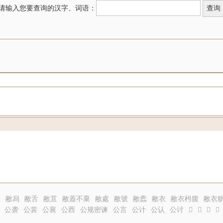
请输入您要查询的汉字、词语：
舃
敝舄
敝舌
敝苴
敝蓋不棄
敝處
敝號
敝蠹
敝衣
敝衣枵腹
敝衣
公袭
公裳
公襄
公西
公规密谏
公言
公计
公认
公讨
𦸨
𦸩
𦸪
𦸫