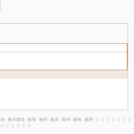
粝食
敝衣糲食
敝裂
敝裈
敝裘
敝褌
敝褐
敝褻
𢭈
𢭉
𢭊
𢭋
𢭌
𢭍
𢭎
𦸬
𦸭
𦸮
𦸯
𦸰
𦸰