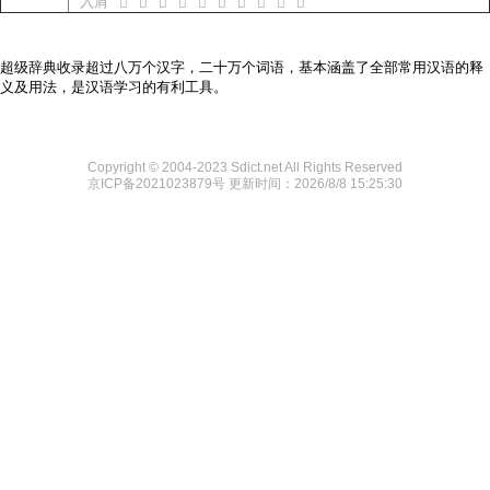
入肩
𰬱
𰬲
𰬳
𰬴
𰬵
𰬶
𰬷
𰬸
𰬹
𰬺
超级辞典收录超过八万个汉字，二十万个词语，基本涵盖了全部常用汉语的释
义及用法，是汉语学习的有利工具。
Copyright © 2004-2023 Sdict.net All Rights Reserved
京ICP备2021023879号
更新时间：2026/8/8 15:25:30