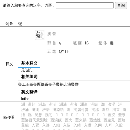
请输入您要查询的汉字、词语：
词条
镟
拼 音
xuàn
部 首
钅
笔 画
16
繁 体
镟
五 笔
QYTH
基本释义
释义
见“旋”。
相关组词
镟工玉镟镟匠绦镟镟子镟锅儿油镟饼
英文翻译
lathe
洲
洲屿
洲岛
洲沚
洲浦
洲渚
洲溆
洲际
洳
洳湿
洴
洴涌
洴淜
洴澼
洴澼絖
洵
洵属可贵
洵涕
洵然
洵直
洶
洷
洸
洸忽
洸朗
蓋沒
蓋泉
𠔥
𠔦
𠔧
𠔨
𠔩
𠔪
𠔫
𠔬
𠔭
𠔮
随便看
蓋洛普民意測驗
蓋澆飯
蓋火
蓋火鍋
蓋然性
蓋盅兒
蓋短
蓋碗
入粟
入纂
入细
入绍
入绪
入缵
入网
入耳
入股