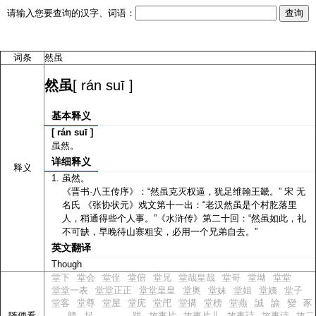
请输入您要查询的汉字、词语：
词条
然虽
[ rán suī ]
然虽
基本释义
[ rán suī ]
虽然。
详细释义
释义
虽然。
《晋书·八王传序》：“然虽克灭权逼，犹足维翰王畿。” 宋 无
名氏 《张协状元》戏文第十一出：“老汉然虽是个村肐落里
人，稍通得些个人事。”《水浒传》第二十回：“然虽如此，礼
不可缺，早晚待山寨粗安，必用一个兄弟自去。”
英文翻译
Though
堂下
堂会
堂侄
堂倌
堂兄
堂哉皇哉
堂哥
堂坳
堂堂
堂堂一表
堂堂正正
堂堂皇皇
堂奥
堂妹
堂姐
堂姨
堂子
堂客
堂尊
堂屋
堂庑
堂戺
堂搆
堂榜
堂燕
誠
諭
變
豕
随便看
𧲨
贛
起
𧼯
𠠄
跋
故事片
故事片儿
故事詩
故事诗
故二