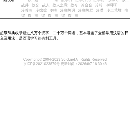
故井
故交
故人
故人之意
故今
冷合合
冷吟
冷呵呵
冷嗖嗖
冷嗦嗦
冷嘲
冷嘲热讽
冷嘲热骂
冷噤
冷土荒堆
㩦
㩧
㩧
㩧
㩧
㩧
㩧
㩧
㩧
㩧
超级辞典收录超过八万个汉字，二十万个词语，基本涵盖了全部常用汉语的释
义及用法，是汉语学习的有利工具。
Copyright © 2004-2023 Sdict.net All Rights Reserved
京ICP备2021023879号
更新时间：2026/8/7 16:30:48