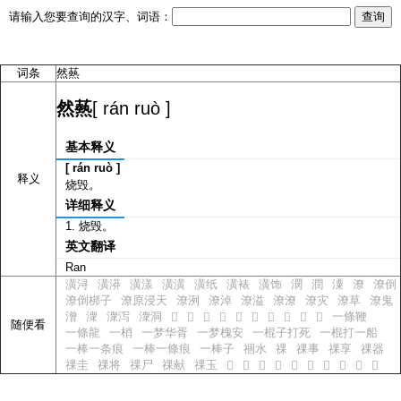
请输入您要查询的汉字、词语：
词条
然爇
[ rán ruò ]
然爇
基本释义
[ rán ruò ]
释义
烧毁。
详细释义
烧毁。
英文翻译
Ran
潢浔
潢漭
潢漾
潢潢
潢纸
潢裱
潢饰
潣
潤
潥
潦
潦倒
潦倒梆子
潦原浸天
潦洌
潦淖
潦溢
潦潦
潦灾
潦草
潦鬼
潧
潨
潨泻
潨洞
一條鞭
𫪌
𫪍
𫪎
𫪏
𫪐
𫪑
𫪒
𫪓
𫪔
𫪕
随便看
一條龍
一梢
一梦华胥
一梦槐安
一棍子打死
一棍打一船
一棒一条痕
一棒一條痕
一棒子
祻水
祼
祼事
祼享
祼器
祼圭
祼将
祼尸
祼献
祼玉
𫿨
𫿩
𫿪
𫿫
𫿬
𫿭
𫿮
𫿯
𫿰
𫿱