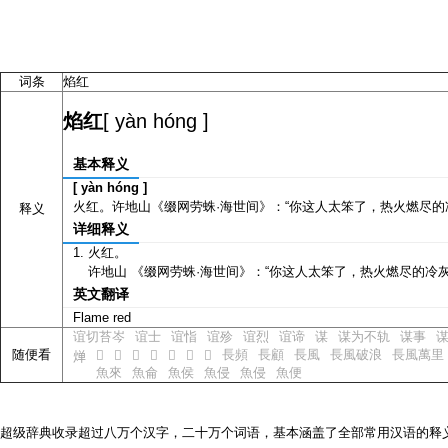
词条
焰红
[ yàn hóng ]
焰红
基本释义
[ yàn hóng ]
火红。许地山《缀网劳蛛·海世间》：“你这人太笨了，热火燃尽的冷
释义
详细释义
火红。
许地山 《缀网劳蛛·海世间》：“你这人太笨了，热火燃尽的冷灰
英文翻译
Flame red
谊切苔岑
谊士
谊恉
谊殄
谊烈
谊谛
谋
谋为不轨
谋事
随便看
長頻
長顧
長風
長風破浪
長風萬里
𬊥
𬊦
𬊧
𬊨
𬊩
𬊪
𬊫
𬊤
魚來
魚侖
魚侯
魚侵
魚侵
魚便
超级辞典收录超过八万个汉字，二十万个词语，基本涵盖了全部常用汉语的释