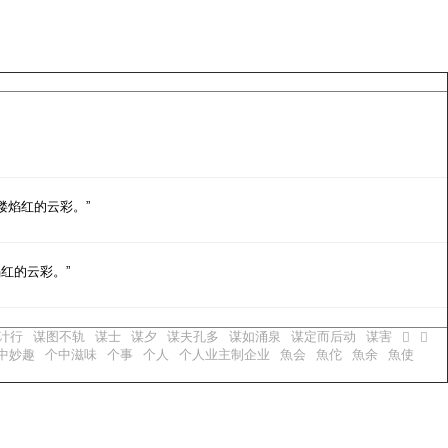
缕焰红的云彩。”
红的云彩。”
计行
谋图不轨
谋士
谋夕
谋夫孔多
谋如涌泉
谋定而后动
谋害
𬊡
𬊣
中妙趣
个中滋味
个事
个人
个人业主制企业
魚会
魚佗
魚余
魚使