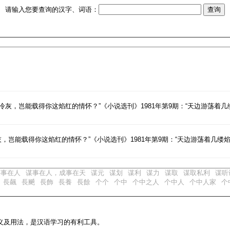
请输入您要查询的汉字、词语：
灰，岂能载得你这焰红的情怀？”《小说选刊》1981年第9期：“天边游荡着几
，岂能载得你这焰红的情怀？”《小说选刊》1981年第9期：“天边游荡着几缕焰
谋事在人
谋事在人，成事在天
谋元
谋划
谋利
谋力
谋取
谋取私利
谋听
長飆
長飇
長飾
長養
長餘
个个
个中
个中之人
个中人
个中人家
个
义及用法，是汉语学习的有利工具。