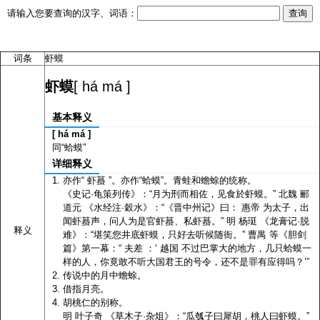
请输入您要查询的汉字、词语：
词条
虾蟆
[ há má ]
虾蟆
基本释义
[ há má ]
同“蛤蟆”
详细释义
亦作“ 虾蟇 ”。亦作“蛤蟆”。青蛙和蟾蜍的统称。
《史记·龟策列传》：“月为刑而相佐，见食於虾蟆。” 北魏 郦
道元 《水经注·穀水》：“《晋中州记》曰： 惠帝 为太子，出
闻虾蟇声，问人为是官虾蟇、私虾蟇。” 明 杨珽 《龙膏记·脱
释义
难》：“堪笑您井底虾蟆，只好去听候随衙。” 曹禺 等《胆剑
篇》第一幕：“ 夫差 ：‘ 越国 不过巴掌大的地方，几只蛤蟆一
样的人，你竟敢不听大国君王的号令，还不是罪有应得吗？’”
传说中的月中蟾蜍。
借指月亮。
胡桃仁的别称。
明 叶子奇 《草木子·杂俎》：“瓜瓠子曰犀胡，桃人曰虾蟆。”