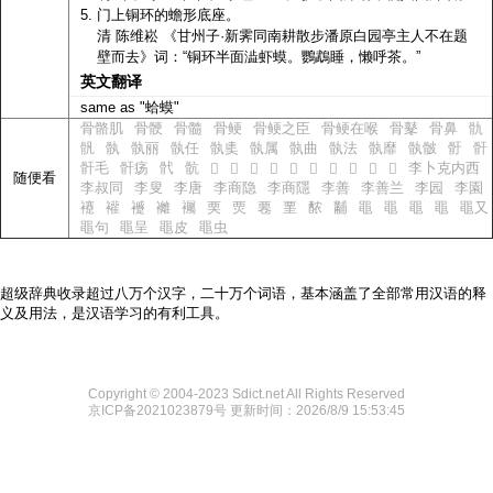
门上铜环的蟾形底座。
清 陈维崧 《甘州子·新霁同南耕散步潘原白园亭主人不在题
壁而去》词：“铜环半面澁虾蟆。鸚鵡睡，懒呼茶。”
英文翻译
same as "蛤蟆"
骨骼肌
骨骾
骨髓
骨鲠
骨鲠之臣
骨鲠在喉
骨鼕
骨鼻
骩
骪
骫
骫丽
骫任
骫奊
骫属
骫曲
骫法
骫靡
骫骳
骬
骭
骭毛
骭疡
骮
骯
李卜克内西
𩫼
𩫽
𩫾
𩫿
𩬀
𩬁
𩬂
𩬄
𩬆
𩬇
随便看
李叔同
李叟
李唐
李商隐
李商隱
李善
李善兰
李园
李園
䙭
䙮
䙯
䙰
䙱
䙲
䙳
䙴
䙵
䙶
黼
黽
黽
黽
黽
黽又
黽句
黽呈
黽皮
黽虫
超级辞典收录超过八万个汉字，二十万个词语，基本涵盖了全部常用汉语的释
义及用法，是汉语学习的有利工具。
Copyright © 2004-2023 Sdict.net All Rights Reserved
京ICP备2021023879号
更新时间：2026/8/9 15:53:45