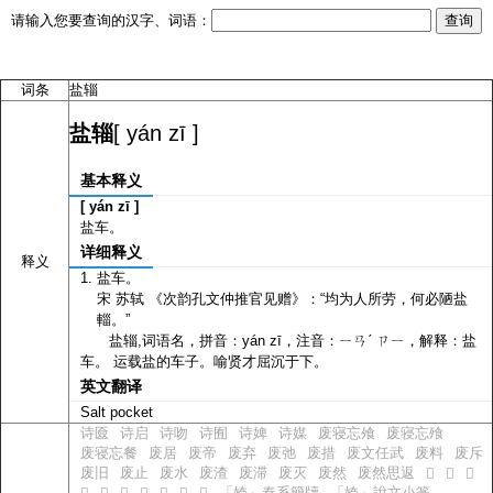
请输入您要查询的汉字、词语：
词条
盐辎
[ yán zī ]
盐辎
基本释义
[ yán zī ]
盐车。
详细释义
释义
盐车。
宋 苏轼 《次韵孔文仲推官见赠》：“均为人所劳，何必陋盐
輜。”
盐辎,词语名，拼音：yán zī，注音：ㄧㄢˊ ㄗㄧ，解释：盐
车。 运载盐的车子。喻贤才屈沉于下。
英文翻译
Salt pocket
诗匳
诗启
诗吻
诗囿
诗婢
诗媒
废寝忘飧
废寝忘飱
废寝忘餐
废居
废帝
废弃
废弛
废措
废文任武
废料
废斥
废旧
废止
废水
废渣
废滞
废灭
废然
废然思返
𬂿
𬃀
𬃁
「姱」秦系簡牘
「姱」說文小篆