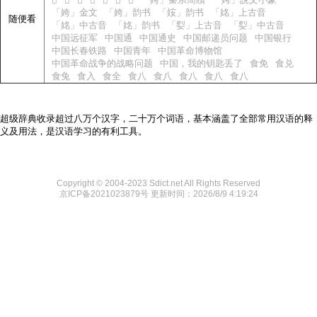
𬃂
𬃃
𬃄
𬃆
𬃇
𬃈
𬃉
「姱」金文
「姱」韵书
「姲」韵书
「姳」上古音
随便看
「姳」中古音
「姳」韵书
「姴」上古音
「姴」中古音
中国远征军
中国通
中国通史
中国邮递员问题
中国银行
中国长春铁路
中国青年
中国革命博物馆
中国革命战争的战略问题
中国，我的钥匙丢了
食免
食兑
食兔
食入
食全
食八
食八
食八
食八
食八
超级辞典收录超过八万个汉字，二十万个词语，基本涵盖了全部常用汉语的释
义及用法，是汉语学习的有利工具。
Copyright © 2004-2023 Sdict.net All Rights Reserved
京ICP备2021023879号
更新时间：2026/8/9 4:19:24