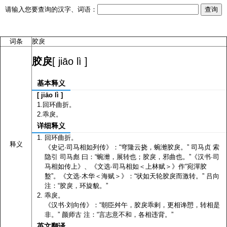
请输入您要查询的汉字、词语：
词条
胶戾
[ jiāo lì ]
胶戾
基本释义
[ jiāo lì ]
1.回环曲折。
2.乖戾。
详细释义
回环曲折。
释义
《史记·司马相如列传》：“穹隆云挠，蜿灗胶戾。” 司马贞 索
隐引 司马彪 曰：“蜿灗，展转也；胶戾，邪曲也。”《汉书·司
马相如传上》、《文选·司马相如＜上林赋＞》作“宛潬胶
盭”。《文选·木华＜海赋＞》：“状如天轮胶戾而激转。” 吕向
注：“胶戾，环旋貌。”
乖戾。
《汉书·刘向传》：“朝臣舛午，胶戾乖剌，更相谗愬，转相是
非。” 颜师古 注：“言志意不和，各相违背。”
英文翻译