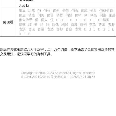
Jiao Li
俎豆
俎醢
俏
俏丽
俏俐
俏倬
俏头
俏式
俏影
俏成俏败
俏皮
俏簇
俏美
俏语
俏货
俏醋
俏销
俐
俐亮
俐索
俐落
俐齿伶牙
俑
俑人
俒
繢罽
𨊢
𨊣
𨊤
𨊥
𨊦
𨊧
𦹉
𦹊
𦹋
𦹍
随便看
繢藻
繣
繤
繥
繦
繦係
繦保
繦屬
繦抱
杳淼
杳清
杳渺
杳溟
杳漠
杳漫
杳然
杳眇
杳窅
杳窕
𪷦
𪷧
𪷨
𪷩
𪷪
𪷫
𪷫
𪷬
𪷭
𪷮
超级辞典收录超过八万个汉字，二十万个词语，基本涵盖了全部常用汉语的释
义及用法，是汉语学习的有利工具。
Copyright © 2004-2023 Sdict.net All Rights Reserved
京ICP备2021023879号
更新时间：2026/8/7 21:38:55