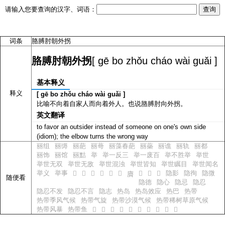
请输入您要查询的汉字、词语：
词条
胳膊肘朝外拐
[ gē bo zhǒu cháo wài guǎi ]
胳膊肘朝外拐
基本释义
释义
[ gē bo zhǒu cháo wài guǎi ]
比喻不向着自家人而向着外人。也说胳膊肘向外拐。
英文翻译
to favor an outsider instead of someone on one's own side
(idiom); the elbow turns the wrong way
丽组
丽缛
丽葩
丽蕚
丽藻春葩
丽蘂
丽谯
丽轨
丽都
丽饰
丽馆
丽黠
举
举一反三
举一废百
举不胜举
举世
举世无双
举世无敌
举世混浊
举世皆知
举世瞩目
举世闻名
举义
举事
隐影
隐徇
隐微
𪖿
𪗀
𪗁
𪗂
𪗄
𪗅
𪗇
𪗈
𪗉
𪗆
随便看
隐德
隐心
隐忌
隐忍
隐忍不发
隐忍不言
隐志
热岛
热岛效应
热巴
热带
热带季风气候
热带气旋
热带沙漠气候
热带稀树草原气候
热带风暴
热带鱼
𠵛
𠵜
𠵝
𠵝
𠵞
𠵟
𠵠
𠵡
𠵢
𠵣