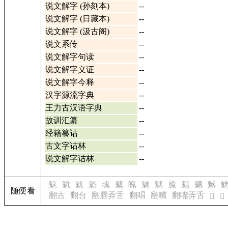
说文解字 (孙刻本)
--
说文解字 (日藏本)
--
说文解字 (汲古阁)
--
说文系传
--
说文解字句读
--
说文解字义证
--
说文解字今释
--
汉字源流字典
--
王力古汉语字典
--
故训汇纂
--
经籍籑诂
--
古文字诂林
--
说文解字诂林
--
鬾
鬿
魀
魁
魂
魃
魄
魅
魆
魇
魈
魉
魊
随便看
翻古
翻台
翻唇弄舌
翻唱
翻嘴
翻嘴弄舌
𤧠
𤧡