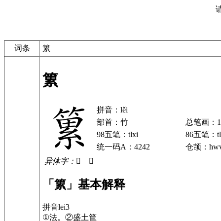
词条
䉂
䉂
拼音：lěi
部首：竹
总笔画：1
98五笔：tlxi
86五笔：tl
统一码A：4242
仓颉：hwv
异体字：𥳮 𥸕
「䉂」基本解释
拼音lei3
①法。②盛土筐