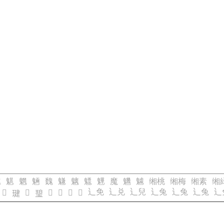
魋
魌
魍
魎
魏
魐
魑
魒
魓
魔
魕
魖
缃桃
缃梅
缃素
缃
辶免
辶兑
辶兒
辶兔
辶兔
辶兔
辶
𤧢
𤧤
𤧦
𤧧
𤧨
𤧩
𤧣
𤧥