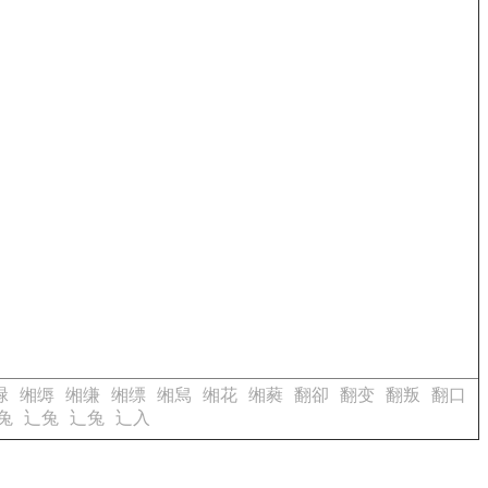
緑
缃缛
缃缣
缃缥
缃舃
缃花
缃蕤
翻卻
翻变
翻叛
翻口
兔
辶兔
辶兔
辶入