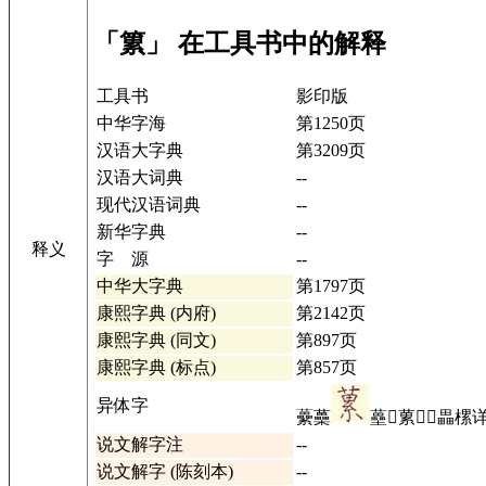
「䉂」 在工具书中的解释
工具书
影印版
中华字海
第1250页
汉语大字典
第3209页
汉语大词典
--
现代汉语词典
--
新华字典
--
释义
字 源
--
中华大字典
第1797页
康熙字典 (内府)
第2142页
康熙字典 (同文)
第897页
康熙字典 (标点)
第857页
异体字
虆蘽
蘲𦿌蔂𦶖𥸕畾樏
说文解字注
--
说文解字 (陈刻本)
--