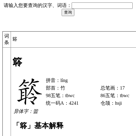
请输入您要查询的汉字、词语：
词
䉁
条
䉁
拼音：líng
部首：竹
总笔画：17
98五笔：tbwc
86五笔：tbwc
统一码A：4241
仓颉：hsji
异体字：䉹
「䉁」基本解释