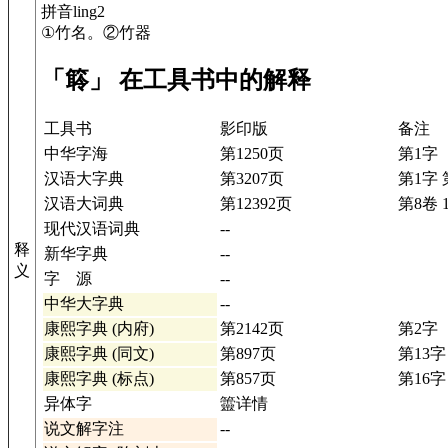
拼音ling2
①竹名。②竹器
「䉁」 在工具书中的解释
工具书
影印版
备注
中华字海
第1250页
第1字
汉语大字典
第3207页
第1字 
汉语大词典
第12392页
第8卷 1
现代汉语词典
--
释
新华字典
--
义
字 源
--
中华大字典
--
康熙字典 (内府)
第2142页
第2字
康熙字典 (同文)
第897页
第13字
康熙字典 (标点)
第857页
第16字
异体字
䉹详情
说文解字注
--