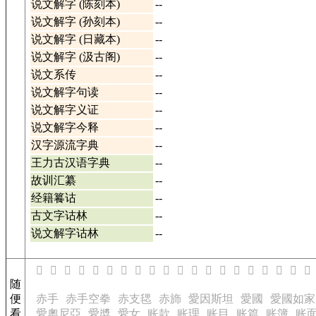
说文解字 (陈刻本)
--
说文解字 (孙刻本)
--
说文解字 (日藏本)
--
说文解字 (汲古阁)
--
说文系传
--
说文解字句读
--
说文解字义证
--
说文解字今释
--
汉字源流字典
--
王力古汉语字典
--
故训汇纂
--
经籍籑诂
--
古文字诂林
--
说文解字诂林
--
𪪓
𪪔
𪪕
𬋕
𬋖
𬋗
𬋘
𬋙
𬋚
𬋛
𬋜
𬋝
𬋞
𬋟
𬋠
𬋡
𬋢
𬋣
𬋤
𩚅
随
便
赤手
赤手空拳
赤支毸
赤斾
愛因斯坦
愛國
愛國如家
看
愛奧尼亞
愛奬
愛女
账款
账理
账目
账篇
账簿
账