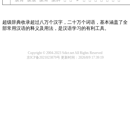
𩙽
𩙾
𩚀
𩚁
𩚂
𩚃
𩚄
𩚅
𩚆
超级辞典收录超过八万个汉字，二十万个词语，基本涵盖了全
部常用汉语的释义及用法，是汉语学习的有利工具。
Copyright © 2004-2023 Sdict.net All Rights Reserved
京ICP备2021023879号
更新时间：2026/8/9 17:39:19