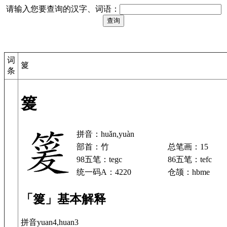
请输入您要查询的汉字、词语：
词
䈠
条
䈠
拼音：huǎn,yuàn
部首：竹
总笔画：15
98五笔：tegc
86五笔：tefc
统一码A：4220
仓颉：hbme
「䈠」基本解释
拼音yuan4,huan3