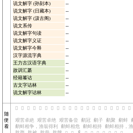
说文解字 (孙刻本)
--
说文解字 (日藏本)
--
说文解字 (汲古阁)
--
说文系传
--
说文解字句读
--
说文解字义证
--
说文解字今释
--
汉字源流字典
--
王力古汉语字典
--
故训汇纂
--
经籍籑诂
--
古文字诂林
--
说文解字诂林
--
𡵡
𡵣
𡵤
𡵧
𡵨
𡵩
𡵪
𡵫
𡵬
𡵭
𡵮
𡵯
𡵱
𡵲
𡵳
𡵴
𡵵
𡵷
𡵹
𡵺
随
便
艰苦卓絶
艰苦卓绝
艰苦备尝
鹬冠
鹬子
鹬聚
鹬蚌
看
鹬蚌相争，渔翁得利
鹬蚌相危
鹬蚌相持
鹬蚌相持，
𩙿
肱膂
肱被
肱骨
肱髀