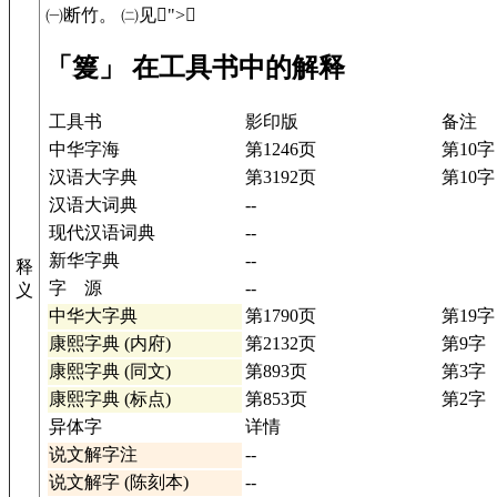
㈠断竹。 ㈡见𥲈">
𥲈
「䈠」 在工具书中的解释
工具书
影印版
备注
中华字海
第1246页
第10字
汉语大字典
第3192页
第10字
汉语大词典
--
现代汉语词典
--
新华字典
--
释
字 源
--
义
中华大字典
第1790页
第19字
康熙字典 (内府)
第2132页
第9字
康熙字典 (同文)
第893页
第3字
康熙字典 (标点)
第853页
第2字
异体字
详情
说文解字注
--
说文解字 (陈刻本)
--