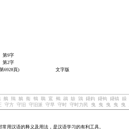
第9字
第2字
第6928頁)
文字版
鵂
鵃
鵄
鵅
鵆
鵇
鵈
鵉
鵊
鵋
鵌
鵍
鐯鈎
鐯钩
鐯镐
鐰
正
守方
守旧
守旧派
守早
守时
守时力民
曳
曳
曳
曳
曳
部常用汉语的释义及用法，是汉语学习的有利工具。