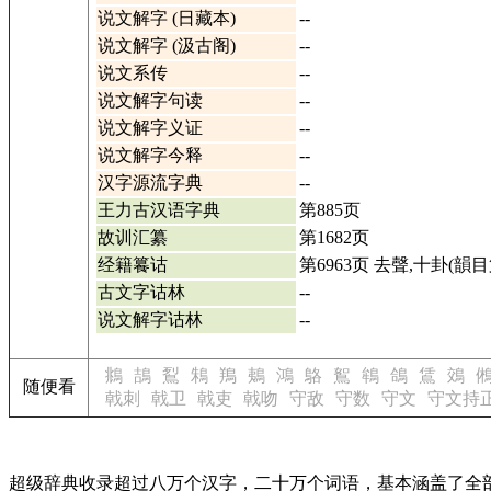
说文解字 (日藏本)
--
说文解字 (汲古阁)
--
说文系传
--
说文解字句读
--
说文解字义证
--
说文解字今释
--
汉字源流字典
--
王力古汉语字典
第885页
故训汇纂
第1682页
经籍籑诂
第6963页 去聲,十卦(韻目
古文字诂林
--
说文解字诂林
--
鴵
鴶
鴷
鴸
鴹
鴺
鴻
鴼
鴽
鴾
鴿
鵀
鵁
随便看
戟刺
戟卫
戟吏
戟吻
守敌
守数
守文
守文持
超级辞典收录超过八万个汉字，二十万个词语，基本涵盖了全