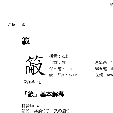
词条
䈛
䈛
拼音：kuài
部首：竹
总笔画：1
98五笔：thmc
86五笔：t
统一码A：421B
仓颉：hyb
异体字：𥲖
「䈛」基本解释
拼音kuai4
箭竹一类的竹子，又称篃竹