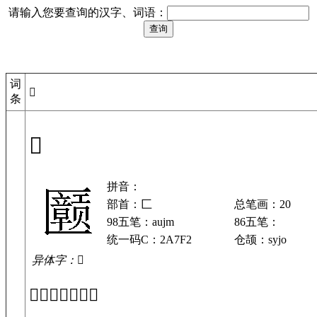
请输入您要查询的汉字、词语：
词
𪟲
条
𪟲
拼音：
部首：匚
总笔画：20
98五笔：aujm
86五笔：
统一码C：2A7F2
仓颉：syjo
异体字：𫧝
「𪟲」基本解释