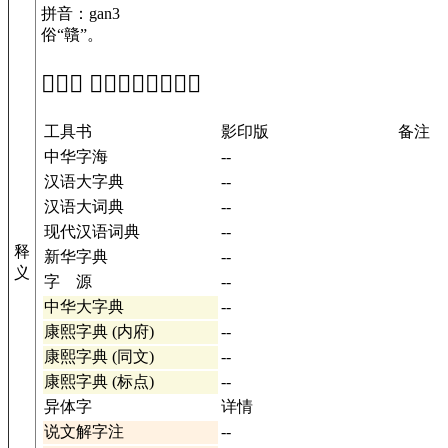
拼音：gan3
俗“贛”。
「𪟲」 在工具书中的解释
工具书
影印版
备注
中华字海
--
汉语大字典
--
汉语大词典
--
现代汉语词典
--
释
新华字典
--
义
字 源
--
中华大字典
--
康熙字典 (内府)
--
康熙字典 (同文)
--
康熙字典 (标点)
--
异体字
详情
说文解字注
--