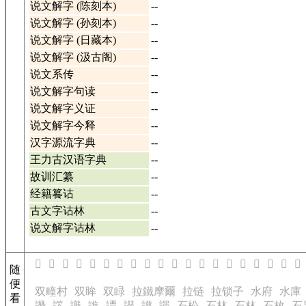
说文解字 (陈刻本)
--
说文解字 (孙刻本)
--
说文解字 (日藏本)
--
说文解字 (汲古阁)
--
说文系传
--
说文解字句读
--
说文解字义证
--
说文解字今释
--
汉字源流字典
--
王力古汉语字典
--
故训汇纂
--
经籍籑诂
--
古文字诂林
--
说文解字诂林
--
𧲈
𧲊
𧲋
𧲌
𧲎
𧲏
𧲐
𧲑
𧲒
𧲓
𧲔
𧲕
𧲖
𧲗
𧲙
𧲚
𧲛
𧲝
𧲞
𧲟
随
便
双疃村
双眸
双睩
拉鐵摩爾
拉链
拉锁子
水府
水庫
看
譖
譗
識
譙
譚
譛
譜
譝
石松
石林
石林
石枚
石