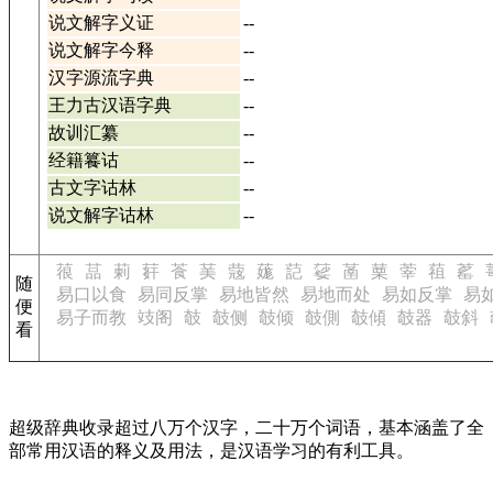
说文解字义证
--
说文解字今释
--
汉字源流字典
--
王力古汉语字典
--
故训汇纂
--
经籍籑诂
--
古文字诂林
--
说文解字诂林
--
䓳
䓵
䓶
䓸
䓹
䓺
䓻
䓼
䓽
䓾
䓿
䔁
䔂
䔃
䔄
随
易口以食
易同反掌
易地皆然
易地而处
易如反掌
易
便
易子而教
攱阁
攲
攲侧
攲倾
攲側
攲傾
攲器
攲斜
看
超级辞典收录超过八万个汉字，二十万个词语，基本涵盖了全
部常用汉语的释义及用法，是汉语学习的有利工具。