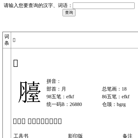
请输入您要查询的汉字、词语：
词
𦢀
条
𦢀
拼音：
部首：月
总笔画：18
98五笔：efkf
86五笔：efkf
统一码B：26880
仓颉：bgrg
「𦢀」 在工具书中的解释
工具书
影印版
备注