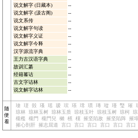
说文解字 (日藏本)
--
说文解字 (汲古阁)
--
说文系传
--
说文解字句读
--
说文解字义证
--
说文解字今释
--
汉字源流字典
--
王力古汉语字典
--
故训汇纂
--
经籍籑诂
--
古文字诂林
--
说文解字诂林
--
瑲
瑳
瑴
瑵
瑶
瑷
瑸
瑹
瑺
瑻
瑼
瑽
瑾
瑿
璀
随
琼林
琼林玉树
琼林玉质
琼枝玉叶
琼枝玉树
琼柯
琼
便
櫳檻
櫳門
櫳門兒
櫴
櫵
櫶
摧坚陷敌
摧坚陷阵
摧
看
摧心剖肝
摧志屈道
言口
言口
言口
言口
言口
言口