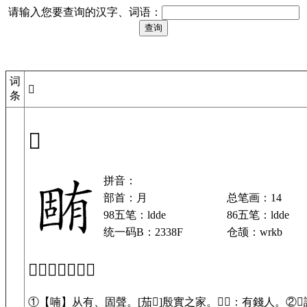
请输入您要查询的汉字、词语：
词
𣎏
条
𣎏
拼音：
部首：月
总笔画：14
98五笔：ldde
86五笔：ldde
统一码B：2338F
仓颉：wrkb
「𣎏」基本解释
①【喃】从有、固聲。[茄𣎏]殷實之家。𢀭𣎏：有錢人。②