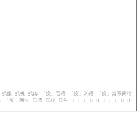
戎服
戎机
戎棨
「疫」晋语
「疫」湘语
「疫」秦系簡牘
语
「疫」闽语
庄樗
庄毅
庄生
𣾒
𣾖
𣾗
𣾘
𣾙
𣾚
𣾛
𣾜
𣾝
𣾞