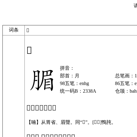
词条
𣎊
𣎊
拼音：
部首：月
总笔画：1
98五笔：enhg
86五笔：e
统一码B：2338A
仓颉：bah
「𣎊」基本解释
【喃】从胃省、眉聲。同“𦟂”。[𣎊𩿰]鴨肫。