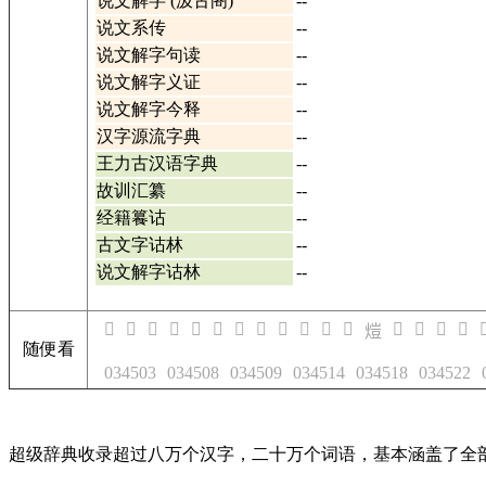
说文解字 (汲古阁)
--
说文系传
--
说文解字句读
--
说文解字义证
--
说文解字今释
--
汉字源流字典
--
王力古汉语字典
--
故训汇纂
--
经籍籑诂
--
古文字诂林
--
说文解字诂林
--
𤌷
𤌸
𤌹
𤌺
𤌻
𤌼
𤌿
𤍂
𤍃
𤍄
𤍅
𤍆
𤍊
𤼆
𤼇
𤼈

𤍈
随便看
034503
034508
034509
034514
034518
034522
超级辞典收录超过八万个汉字，二十万个词语，基本涵盖了全