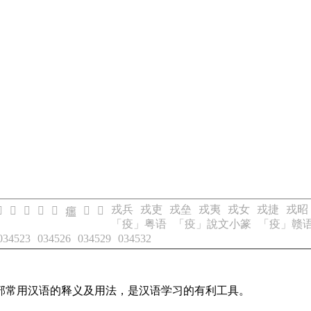
戎兵
戎吏
戎垒
戎夷
戎女
戎捷
戎昭

𤼊
𤼋
𤼌
𤼍
𤼏
𤼐
𤼎
「疫」粤语
「疫」說文小篆
「疫」赣
034523
034526
034529
034532
部常用汉语的释义及用法，是汉语学习的有利工具。