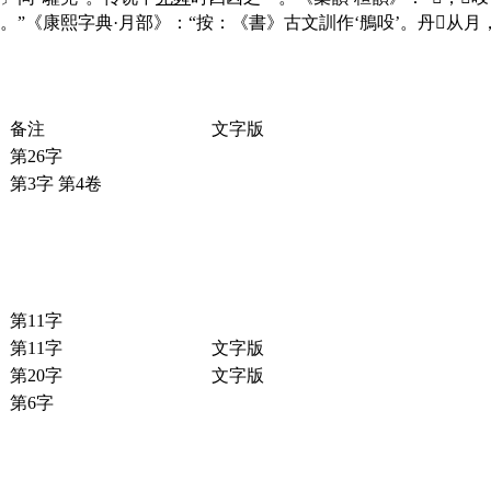
。”《康熙字典·月部》：“按：《書》古文訓作‘鴅吺’。丹☀从月
备注
文字版
第26字
第3字 第4卷
第11字
第11字
文字版
第20字
文字版
第6字