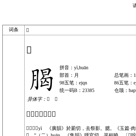
词条
𣎅
𣎅
拼音：yì,huān
部首：月
总笔画：1
98五笔：ejqn
86五笔：ej
统一码B：23385
仓颉：bap
异体字：𦝲 𠂄
「𣎅」基本解释
𣎅（一）yì 《廣韻》於罽切，去祭影。臆。《玉篇·
𣎅。”（二）huān 《集韻》呼官切，平桓曉。〔𣎅