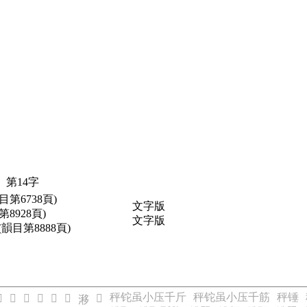
第14字
目第6738頁)
文字版
第8928頁)
文字版
(韻目第8888頁)
秤铊虽小压千斤
秤铊虽小压千筋
秤锤

𣻒
𣻓
𣻔
𣻕
𣻖
𣻘
𣻗