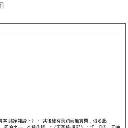
全書·農本·諸家雜論下》：“其後徒有美穎而無實粟，俗名肥
吺，四凶之一。今通作驩。”《正字通·月部》：“𣎅，𣎅兜，四凶