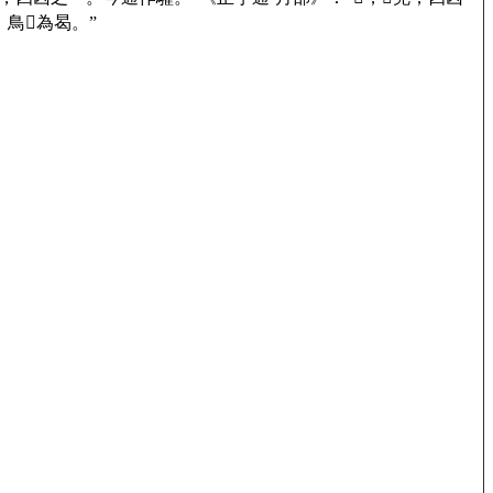
，鳥☀為曷。”