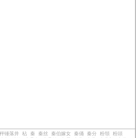
秤锤落井
秥
秦
秦丝
秦伯嫁女
秦俑
秦分
粉領
粉頭