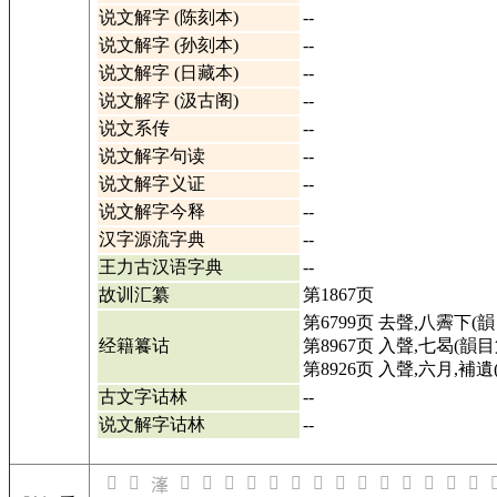
说文解字 (陈刻本)
--
说文解字 (孙刻本)
--
说文解字 (日藏本)
--
说文解字 (汲古阁)
--
说文系传
--
说文解字句读
--
说文解字义证
--
说文解字今释
--
汉字源流字典
--
王力古汉语字典
--
故训汇纂
第1867页
第6799页 去聲,八霽下(韻
经籍籑诂
第8967页 入聲,七曷(韻目
第8926页 入聲,六月,補遺
古文字诂林
--
说文解字诂林
--
𣺽
𣺾
𣻀
𣻁
𣻂
𣻄
𣻅
𣻆
𣻈
𣻉
𣻊
𣻋
𣻌
𣻎
𣻏
𣻐

𣺿