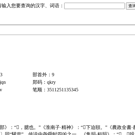
请输入您要查询的汉字、词语：
3
部首外：9
qn
郑码：qkry
v
笔顺：3511251135345
肉部》：“𣎅，臆也。”《淮南子·精神》：“𣎅下迫頤。”《農政
吺〕同“驩兜”。传说中
尧
舜
时四凶之一。《集韻·桓韻》：“𣎅，𣎅