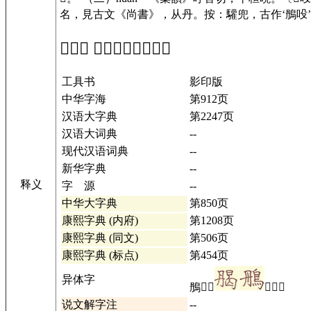
名，見古文《尚書》，从丹。按：驩兜，古作‘鴅吺’
「𣎅」 在工具书中的解释
工具书
影印版
中华字海
第912页
汉语大字典
第2247页
汉语大词典
--
现代汉语词典
--
新华字典
--
释义
字 源
--
中华大字典
第850页
康熙字典 (内府)
第1208页
康熙字典 (同文)
第506页
康熙字典 (标点)
第454页
异体字
鴅𦝲𩿊
𫛝详情
说文解字注
--