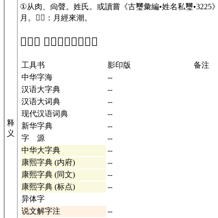
①从肉、尙聲。姓氏。或讀嘗《古璽彙編•姓名私璽•3225》：“
月。𧡊𣎃：月經來潮。
「𣎃」 在工具书中的解释
工具书
影印版
备注
中华字海
--
汉语大字典
--
汉语大词典
--
现代汉语词典
--
释
新华字典
--
义
字 源
--
中华大字典
--
康熙字典 (内府)
--
康熙字典 (同文)
--
康熙字典 (标点)
--
异体字
说文解字注
--