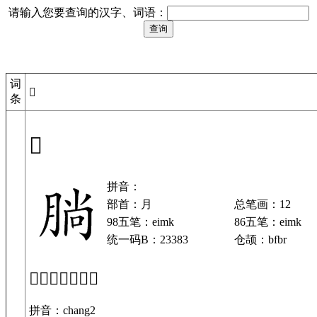
请输入您要查询的汉字、词语：
词
𣎃
条
𣎃
拼音：
部首：月
总笔画：12
98五笔：eimk
86五笔：eimk
统一码B：23383
仓颉：bfbr
「𣎃」基本解释
拼音：chang2