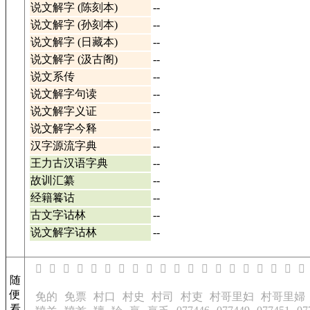
说文解字 (陈刻本)
--
说文解字 (孙刻本)
--
说文解字 (日藏本)
--
说文解字 (汲古阁)
--
说文系传
--
说文解字句读
--
说文解字义证
--
说文解字今释
--
汉字源流字典
--
王力古汉语字典
--
故训汇纂
--
经籍籑诂
--
古文字诂林
--
说文解字诂林
--
𬌛
𬌜
𬌞
𬌟
𬌠
𬌡
𬌢
𬌣
𬌤
𬌥
𬌦
𬌨
𬌩
𬌫
𬌬
𬌭
𬌮
𬌯
𬌰
𬌱
随
便
免的
免票
村口
村史
村司
村吏
村哥里妇
村哥里婦
看