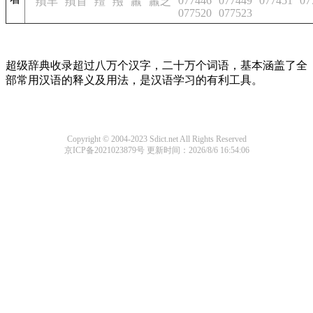
077446
077449
077451
07
羵羊
羵首
羶
羷
羸
羸乏
077520
077523
超级辞典收录超过八万个汉字，二十万个词语，基本涵盖了全
部常用汉语的释义及用法，是汉语学习的有利工具。
Copyright © 2004-2023 Sdict.net All Rights Reserved
京ICP备2021023879号
更新时间：2026/8/6 16:54:06