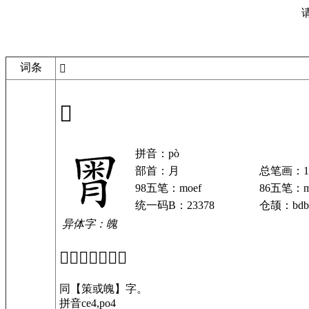
词条
𣍸
𣍸
拼音：pò
部首：月
总笔画：1
98五笔：moef
86五笔：m
统一码B：23378
仓颉：bdb
异体字：魄
「𣍸」基本解释
同【策或魄】字。
拼音ce4,po4