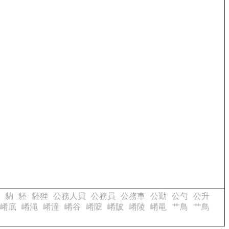
豽
豾
豾狸
公務人員
公務員
公務車
公勤
公勺
公升
崤底
崤渑
崤潼
崤谷
崤阸
崤陂
崤陵
崤黾
艹鳥
艹鳥