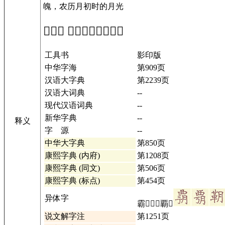
魄，农历月初时的月光
「𣍸」 在工具书中的解释
工具书
影印版
中华字海
第909页
汉语大字典
第2239页
汉语大词典
--
现代汉语词典
--
新华字典
--
释义
字 源
--
中华大字典
第850页
康熙字典 (内府)
第1208页
康熙字典 (同文)
第506页
康熙字典 (标点)
第454页
异体字
霸𧈉𧟲𧟳覇𩄤
说文解字注
第1251页