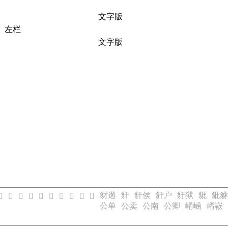
文字版
左栏
文字版
豺遘
豻
豻侯
豻户
豻狱
豼
豼貅
𠷳
𠷴
𠷵
𠷶
𠷷
𠷸
𠷹
𠷻
𠷼
𠷾
公单
公卖
公南
公卿
崤崡
崤嵚