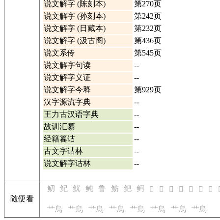
说文解字 (陈刻本)
第270页
说文解字 (孙刻本)
第242页
说文解字 (日藏本)
第232页
说文解字 (汲古阁)
第436页
说文系传
第545页
说文解字句读
--
说文解字义证
--
说文解字今释
第929页
汉字源流字典
--
王力古汉语字典
--
故训汇纂
--
经籍籑诂
--
古文字诂林
--
说文解字诂林
--
鱽
鱾
鱿
鲀
鲁
鲂
鲃
鲄
𠷫
𠷬
𠷭
𠷮
𠷯
𠷰
𠷱
随便看
艹鳥
艹鳥
艹鳥
艹鳥
艹鳥
艹鳥
艹鳥
艹鳥