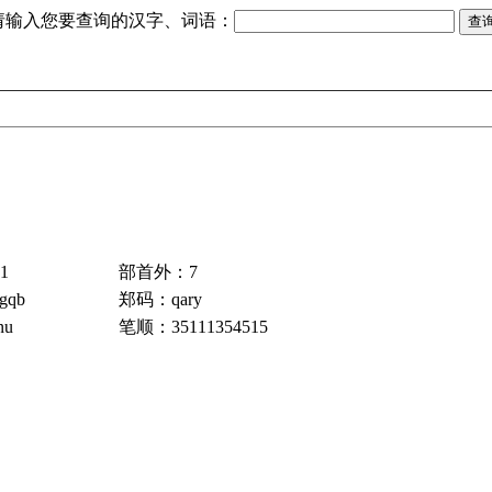
请输入您要查询的汉字、词语：
1
部首外：7
gqb
郑码：qary
u
笔顺：35111354515