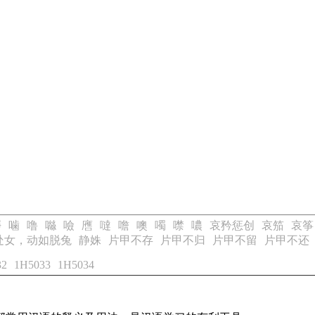
凈
噛
噜
噝
噞
噟
噠
噡
噢
噣
噤
噥
哀矜惩创
哀笳
哀筝
处女，动如脱兔
静姝
片甲不存
片甲不归
片甲不留
片甲不还
32
1H5033
1H5034