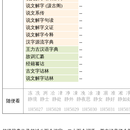
说文解字 (汲古阁)
--
说文系传
--
说文解字句读
--
说文解字义证
--
说文解字今释
--
汉字源流字典
--
王力古汉语字典
--
故训汇纂
--
经籍籑诂
--
古文字诂林
--
说文解字诂林
--
冻
冼
冽
冾
冿
净
凁
凂
凃
凄
凅
准
凇
静境
静士
静处
静外
静夜思
静女
静好
静如
随便看
1H5027
1H5028
1H5029
1H5030
1H5031
1H50