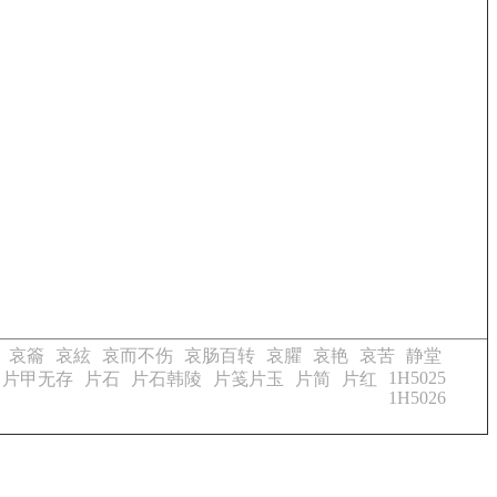
哀籥
哀絃
哀而不伤
哀肠百转
哀臞
哀艳
哀苦
静堂
1H5025
片甲无存
片石
片石韩陵
片笺片玉
片简
片红
1H5026