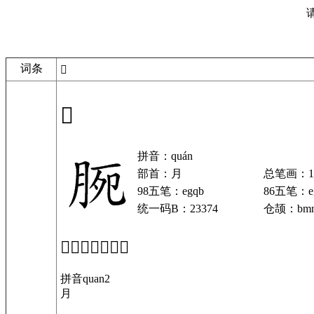
词条
𣍴
𣍴
拼音：quán
部首：月
总笔画：1
98五笔：egqb
86五笔：e
统一码B：23374
仓颉：bmn
「𣍴」基本解释
拼音quan2
月