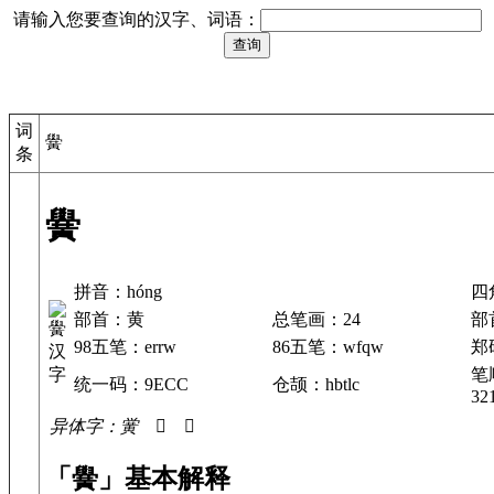
请输入您要查询的汉字、词语：
词
黌
条
黌
拼音：hóng
四
部首：黄
总笔画：24
部
98五笔：errw
86五笔：wfqw
郑
笔
统一码：9ECC
仓颉：hbtlc
32
异体字：黉 𣍜 𪏬
「黌」基本解释