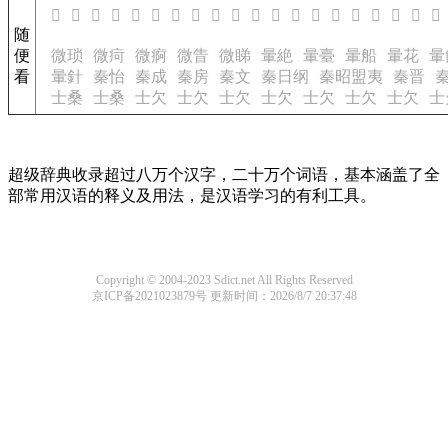
𦋹
𦋺
𦋻
𦋼
𦋾
𦋿
𦌀
𦌁
𦌂
𧁾
𧁿
𧂀
𧂂
𧂃
𧂄
𧂅
𧂆
𧂇
𧂊
𧂌
随
便
微琐
微疴
微痾
微眚
微睇
暈絶
暈臺
暈船
暈花
暈
看
暈針
秦怡
秦成
秦房
秦文
秦日纲
秦昭盟夷
秦晋
士桑
士桑
士欠
士欠
士欠
士欠
士欠
士欠
士欠
士
超级辞典收录超过八万个汉字，二十万个词语，基本涵盖了全
部常用汉语的释义及用法，是汉语学习的有利工具。
Copyright © 2004-2023 Sdict.net All Rights Reserved
京ICP备2021023879号
更新时间：2026/8/7 20:37:48