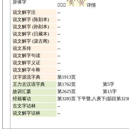
异体字
𪏬𣍜黉
详情
说文解字注
--
说文解字 (陈刻本)
--
说文解字 (孙刻本)
--
说文解字 (日藏本)
--
说文解字 (汲古阁)
--
说文系传
--
说文解字句读
--
说文解字义证
--
说文解字今释
--
汉字源流字典
第1913页
王力古汉语字典
第1762页
第5字
故训汇纂
第2625页
第15字
经籍籑诂
第3285页 下平聲,八庚下(韻目第323
古文字诂林
--
说文解字诂林
--