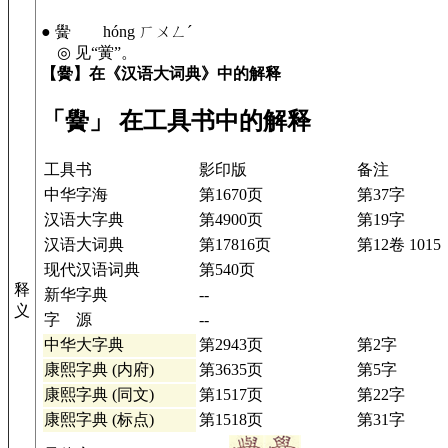
● 黌 hóng ㄏㄨㄥˊ
◎ 见“黉”。
【黌】在《汉语大词典》中的解释
「黌」 在工具书中的解释
工具书
影印版
备注
中华字海
第1670页
第37字
汉语大字典
第4900页
第19字
汉语大词典
第17816页
第12卷 1015
现代汉语词典
第540页
释
新华字典
--
义
字 源
--
中华大字典
第2943页
第2字
康熙字典 (内府)
第3635页
第5字
康熙字典 (同文)
第1517页
第22字
康熙字典 (标点)
第1518页
第31字